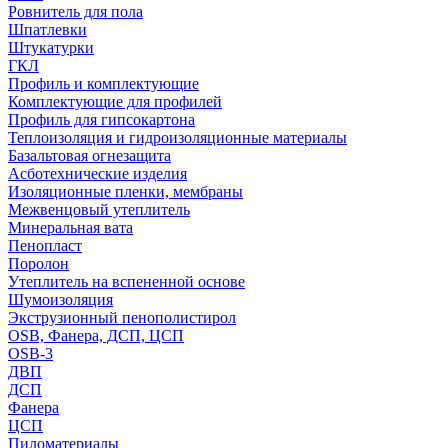
Ровнитель для пола
Шпатлевки
Штукатурки
ГКЛ
Профиль и комплектующие
Комплектующие для профилей
Профиль для гипсокартона
Теплоизоляция и гидроизоляционные материалы
Базальтовая огнезащита
Асботехнические изделия
Изоляционные пленки, мембраны
Межвенцовый утеплитель
Минеральная вата
Пенопласт
Поролон
Утеплитель на вспененной основе
Шумоизоляция
Экструзионный пенополистирол
OSB, Фанера, ДСП, ЦСП
OSB-3
ДВП
ДСП
Фанера
ЦСП
Пиломатериалы