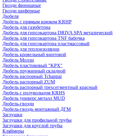
Гвозди финишные
Гвозди шиферные
Дюбеля
Дюбель с прямым крюком KRHP
Дюбель для газобетона
Дюбель для гипсокартона DRIVA SPA металический
Дюбель для гипсокартона TNF бабочка
Дюбель для гипсокартона пластмассовый
Дюбель для теплоизоляции
Дюбель кровельный винтовой
Дюбель Молли
Дюбель пластиковый "KPX"
Дюбель пружинный складной
Дюбель распорный Tchappai
Дюбель распорный ZUM
Дюбель распорный трехсегментный красный
Дюбель с полукольцом KRHS
Дюбель универс.металл MUD
Дюбель-гвозди
Дюбель-гвоздь монтажный ДГМ
Заглушки
Заглушки для профильной трубы
Заглушки для круглой трубы
Кляймеры