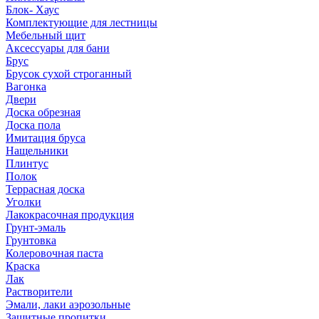
Блок- Хаус
Комплектующие для лестницы
Мебельный щит
Аксессуары для бани
Брус
Брусок сухой строганный
Вагонка
Двери
Доска обрезная
Доска пола
Имитация бруса
Нащельники
Плинтус
Полок
Террасная доска
Уголки
Лакокрасочная продукция
Грунт-эмаль
Грунтовка
Колеровочная паста
Краска
Лак
Растворители
Эмали, лаки аэрозольные
Защитные пропитки