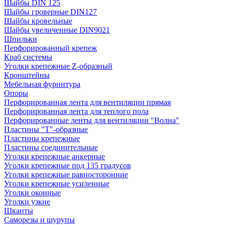
Шайбы DIN 125
Шайбы гроверные DIN127
Шайбы кровельные
Шайбы увеличенные DIN9021
Шпильки
Перфорированный крепеж
Краб системы
Уголки крепежные Z-образный
Кронштейны
Мебельная фурнитура
Опоры
Перфорированная лента для вентиляции прямая
Перфорированная лента для теплого пола
Перфорированные ленты для вентиляции "Волна"
Пластины "Т"-образные
Пластины крепежные
Пластины соединительные
Уголки крепежные анкерные
Уголки крепежные под 135 градусов
Уголки крепежные равносторонние
Уголки крепежные усиленные
Уголки оконные
Уголки узкие
Шканты
Саморезы и шурупы