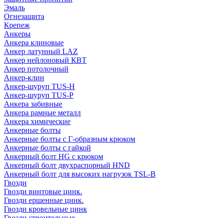
Эмаль
Огнезащита
Крепеж
Анкеры
Анкера клиновые
Анкер латунный LAZ
Анкер нейлоновый КВТ
Анкер потолочный
Анкер-клин
Анкер-шуруп TUS-H
Анкер-шуруп TUS-P
Анкера забивные
Анкера рамные металл
Анкера химические
Анкерные болты
Анкерные болты с Г-образным крюком
Анкерные болты с гайкой
Анкерный болт HG с крюком
Анкерный болт двухраспорный HND
Анкерный болт для высоких нагрузок TSL-B
Гвозди
Гвозди винтовые цинк.
Гвозди ершенные цинк.
Гвозди кровельные цинк
Гвозди строительные