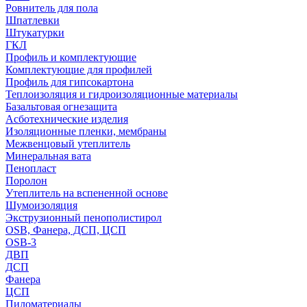
Ровнитель для пола
Шпатлевки
Штукатурки
ГКЛ
Профиль и комплектующие
Комплектующие для профилей
Профиль для гипсокартона
Теплоизоляция и гидроизоляционные материалы
Базальтовая огнезащита
Асботехнические изделия
Изоляционные пленки, мембраны
Межвенцовый утеплитель
Минеральная вата
Пенопласт
Поролон
Утеплитель на вспененной основе
Шумоизоляция
Экструзионный пенополистирол
OSB, Фанера, ДСП, ЦСП
OSB-3
ДВП
ДСП
Фанера
ЦСП
Пиломатериалы