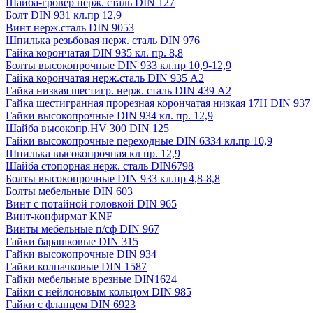
Шайба-гровер нерж. сталь DIN 127
Болт DIN 931 кл.пр 12,9
Винт нерж.сталь DIN 9053
Шпилька резьбовая нерж. сталь DIN 976
Гайка корончатая DIN 935 кл. пр. 8,8
Болты высокопрочные DIN 933 кл.пр 10,9-12,9
Гайка корончатая нерж.сталь DIN 935 А2
Гайка низкая шестигр. нерж. сталь DIN 439 А2
Гайка шестигранная прорезная корончатая низкая 17H DIN 937
Гайки высокопрочные DIN 934 кл. пр. 12,9
Шайба высокопр.HV 300 DIN 125
Гайки высокопрочные переходные DIN 6334 кл.пр 10,9
Шпилька высокопрочная кл пр. 12,9
Шайба стопорная нерж. сталь DIN6798
Болты высокопрочные DIN 933 кл.пр 4,8-8,8
Болты мебельные DIN 603
Винт с потайной головкой DIN 965
Винт-конфирмат KNF
Винты мебельные п/сф DIN 967
Гайки барашковые DIN 315
Гайки высокопрочные DIN 934
Гайки колпачковые DIN 1587
Гайки мебельные врезные DIN1624
Гайки с нейлоновым кольцом DIN 985
Гайки с фланцем DIN 6923