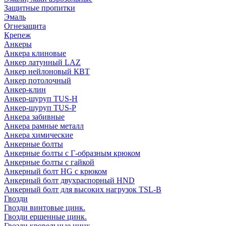
Защитные пропитки
Эмаль
Огнезащита
Крепеж
Анкеры
Анкера клиновые
Анкер латунный LAZ
Анкер нейлоновый КВТ
Анкер потолочный
Анкер-клин
Анкер-шуруп TUS-H
Анкер-шуруп TUS-P
Анкера забивные
Анкера рамные металл
Анкера химические
Анкерные болты
Анкерные болты с Г-образным крюком
Анкерные болты с гайкой
Анкерный болт HG с крюком
Анкерный болт двухраспорный HND
Анкерный болт для высоких нагрузок TSL-B
Гвозди
Гвозди винтовые цинк.
Гвозди ершенные цинк.
Гвозди кровельные цинк