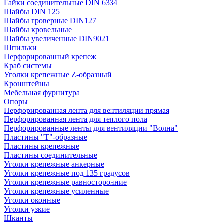
Гайки соединительные DIN 6334
Шайбы DIN 125
Шайбы гроверные DIN127
Шайбы кровельные
Шайбы увеличенные DIN9021
Шпильки
Перфорированный крепеж
Краб системы
Уголки крепежные Z-образный
Кронштейны
Мебельная фурнитура
Опоры
Перфорированная лента для вентиляции прямая
Перфорированная лента для теплого пола
Перфорированные ленты для вентиляции "Волна"
Пластины "Т"-образные
Пластины крепежные
Пластины соединительные
Уголки крепежные анкерные
Уголки крепежные под 135 градусов
Уголки крепежные равносторонние
Уголки крепежные усиленные
Уголки оконные
Уголки узкие
Шканты