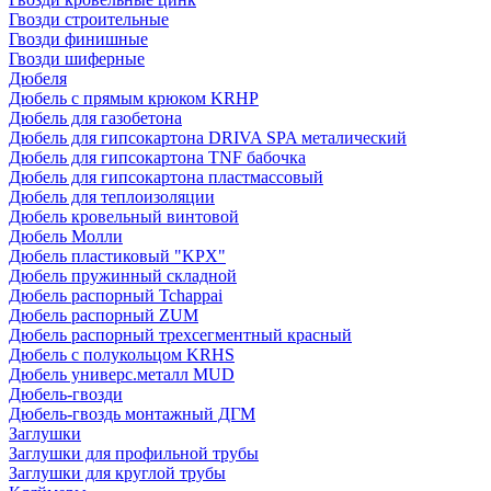
Гвозди строительные
Гвозди финишные
Гвозди шиферные
Дюбеля
Дюбель с прямым крюком KRHP
Дюбель для газобетона
Дюбель для гипсокартона DRIVA SPA металический
Дюбель для гипсокартона TNF бабочка
Дюбель для гипсокартона пластмассовый
Дюбель для теплоизоляции
Дюбель кровельный винтовой
Дюбель Молли
Дюбель пластиковый "KPX"
Дюбель пружинный складной
Дюбель распорный Tchappai
Дюбель распорный ZUM
Дюбель распорный трехсегментный красный
Дюбель с полукольцом KRHS
Дюбель универс.металл MUD
Дюбель-гвозди
Дюбель-гвоздь монтажный ДГМ
Заглушки
Заглушки для профильной трубы
Заглушки для круглой трубы