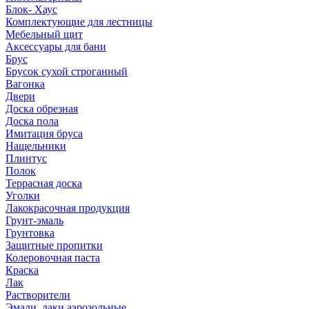
Блок- Хаус
Комплектующие для лестницы
Мебельный щит
Аксессуары для бани
Брус
Брусок сухой строганный
Вагонка
Двери
Доска обрезная
Доска пола
Имитация бруса
Нащельники
Плинтус
Полок
Террасная доска
Уголки
Лакокрасочная продукция
Грунт-эмаль
Грунтовка
Защитные пропитки
Колеровочная паста
Краска
Лак
Растворители
Эмали, лаки аэрозольные