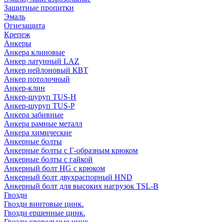
Защитные пропитки
Эмаль
Огнезащита
Крепеж
Анкеры
Анкера клиновые
Анкер латунный LAZ
Анкер нейлоновый КВТ
Анкер потолочный
Анкер-клин
Анкер-шуруп TUS-H
Анкер-шуруп TUS-P
Анкера забивные
Анкера рамные металл
Анкера химические
Анкерные болты
Анкерные болты с Г-образным крюком
Анкерные болты с гайкой
Анкерный болт HG с крюком
Анкерный болт двухраспорный HND
Анкерный болт для высоких нагрузок TSL-B
Гвозди
Гвозди винтовые цинк.
Гвозди ершенные цинк.
Гвозди кровельные цинк