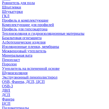
Ровнитель для пола
Шпатлевки
Штукатурки
ГКЛ
Профиль и комплектующие
Комплектующие для профилей
Профиль для гипсокартона
Теплоизоляция и гидроизоляционные материалы
Базальтовая огнезащита
Асботехнические изделия
Изоляционные пленки, мембраны
Межвенцовый утеплитель
Минеральная вата
Пенопласт
Поролон
Утеплитель на вспененной основе
Шумоизоляция
Экструзионный пенополистирол
OSB, Фанера, ДСП, ЦСП
OSB-3
ДВП
ДСП
Фанера
ЦСП
Пиломатериалы