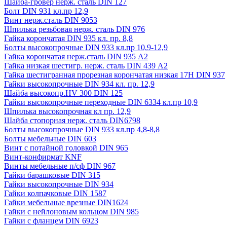
Шайба-гровер нерж. сталь DIN 127
Болт DIN 931 кл.пр 12,9
Винт нерж.сталь DIN 9053
Шпилька резьбовая нерж. сталь DIN 976
Гайка корончатая DIN 935 кл. пр. 8,8
Болты высокопрочные DIN 933 кл.пр 10,9-12,9
Гайка корончатая нерж.сталь DIN 935 А2
Гайка низкая шестигр. нерж. сталь DIN 439 А2
Гайка шестигранная прорезная корончатая низкая 17H DIN 937
Гайки высокопрочные DIN 934 кл. пр. 12,9
Шайба высокопр.HV 300 DIN 125
Гайки высокопрочные переходные DIN 6334 кл.пр 10,9
Шпилька высокопрочная кл пр. 12,9
Шайба стопорная нерж. сталь DIN6798
Болты высокопрочные DIN 933 кл.пр 4,8-8,8
Болты мебельные DIN 603
Винт с потайной головкой DIN 965
Винт-конфирмат KNF
Винты мебельные п/сф DIN 967
Гайки барашковые DIN 315
Гайки высокопрочные DIN 934
Гайки колпачковые DIN 1587
Гайки мебельные врезные DIN1624
Гайки с нейлоновым кольцом DIN 985
Гайки с фланцем DIN 6923