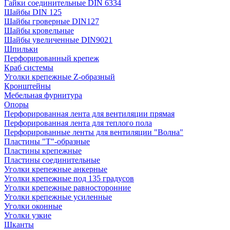
Гайки соединительные DIN 6334
Шайбы DIN 125
Шайбы гроверные DIN127
Шайбы кровельные
Шайбы увеличенные DIN9021
Шпильки
Перфорированный крепеж
Краб системы
Уголки крепежные Z-образный
Кронштейны
Мебельная фурнитура
Опоры
Перфорированная лента для вентиляции прямая
Перфорированная лента для теплого пола
Перфорированные ленты для вентиляции "Волна"
Пластины "Т"-образные
Пластины крепежные
Пластины соединительные
Уголки крепежные анкерные
Уголки крепежные под 135 градусов
Уголки крепежные равносторонние
Уголки крепежные усиленные
Уголки оконные
Уголки узкие
Шканты