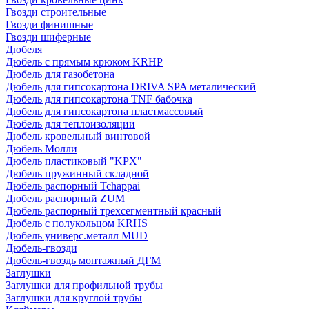
Гвозди строительные
Гвозди финишные
Гвозди шиферные
Дюбеля
Дюбель с прямым крюком KRHP
Дюбель для газобетона
Дюбель для гипсокартона DRIVA SPA металический
Дюбель для гипсокартона TNF бабочка
Дюбель для гипсокартона пластмассовый
Дюбель для теплоизоляции
Дюбель кровельный винтовой
Дюбель Молли
Дюбель пластиковый "KPX"
Дюбель пружинный складной
Дюбель распорный Tchappai
Дюбель распорный ZUM
Дюбель распорный трехсегментный красный
Дюбель с полукольцом KRHS
Дюбель универс.металл MUD
Дюбель-гвозди
Дюбель-гвоздь монтажный ДГМ
Заглушки
Заглушки для профильной трубы
Заглушки для круглой трубы