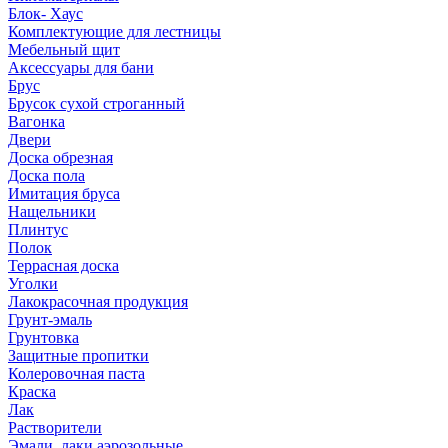
Блок- Хаус
Комплектующие для лестницы
Мебельный щит
Аксессуары для бани
Брус
Брусок сухой строганный
Вагонка
Двери
Доска обрезная
Доска пола
Имитация бруса
Нащельники
Плинтус
Полок
Террасная доска
Уголки
Лакокрасочная продукция
Грунт-эмаль
Грунтовка
Защитные пропитки
Колеровочная паста
Краска
Лак
Растворители
Эмали, лаки аэрозольные