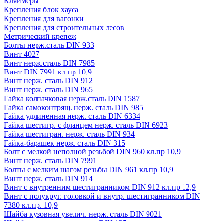
Кляймеры
Крепления блок хауса
Крепления для вагонки
Крепления для строительных лесов
Метрический крепеж
Болты нерж.сталь DIN 933
Винт 4027
Винт нерж.сталь DIN 7985
Винт DIN 7991 кл.пр 10,9
Винт нерж. сталь DIN 912
Винт нерж. сталь DIN 965
Гайка колпачковая нерж.сталь DIN 1587
Гайка самоконтрящ. нерж. сталь DIN 985
Гайка удлиненная нерж. сталь DIN 6334
Гайка шестигр. с фланцем нерж. сталь DIN 6923
Гайка шестигран. нерж. сталь DIN 934
Гайка-барашек нерж. сталь DIN 315
Болт с мелкой неполной резьбой DIN 960 кл.пр 10,9
Винт нерж. сталь DIN 7991
Болты с мелким шагом резьбы DIN 961 кл.пр 10,9
Винт нерж. сталь DIN 914
Винт с внутренним шестигранником DIN 912 кл.пр 12,9
Винт с полукруг. головкой и внутр. шестигранником DIN
7380 кл.пр. 10,9
Шайба кузовная увелич. нерж. сталь DIN 9021