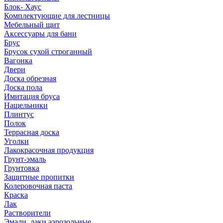
Блок- Хаус
Комплектующие для лестницы
Мебельный щит
Аксессуары для бани
Брус
Брусок сухой строганный
Вагонка
Двери
Доска обрезная
Доска пола
Имитация бруса
Нащельники
Плинтус
Полок
Террасная доска
Уголки
Лакокрасочная продукция
Грунт-эмаль
Грунтовка
Защитные пропитки
Колеровочная паста
Краска
Лак
Растворители
Эмали, лаки аэрозольные