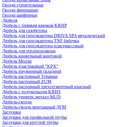
Гвозди строительные
Гвозди финишные
Гвозди шиферные
Дюбеля
Дюбель с прямым крюком KRHP
Дюбель для газобетона
Дюбель для гипсокартона DRIVA SPA металический
Дюбель для гипсокартона TNF бабочка
Дюбель для гипсокартона пластмассовый
Дюбель для теплоизоляции
Дюбель кровельный винтовой
Дюбель Молли
Дюбель пластиковый "KPX"
Дюбель пружинный складной
Дюбель распорный Tchappai
Дюбель распорный ZUM
Дюбель распорный трехсегментный красный
Дюбель с полукольцом KRHS
Дюбель универс.металл MUD
Дюбель-гвозди
Дюбель-гвоздь монтажный ДГМ
Заглушки
Заглушки для профильной трубы
Заглушки для круглой трубы