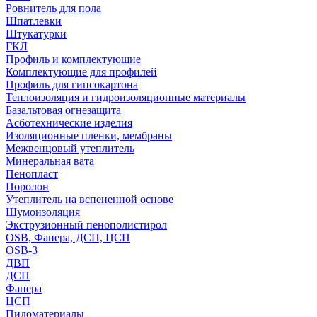
Ровнитель для пола
Шпатлевки
Штукатурки
ГКЛ
Профиль и комплектующие
Комплектующие для профилей
Профиль для гипсокартона
Теплоизоляция и гидроизоляционные материалы
Базальтовая огнезащита
Асботехнические изделия
Изоляционные пленки, мембраны
Межвенцовый утеплитель
Минеральная вата
Пенопласт
Поролон
Утеплитель на вспененной основе
Шумоизоляция
Экструзионный пенополистирол
OSB, Фанера, ДСП, ЦСП
OSB-3
ДВП
ДСП
Фанера
ЦСП
Пиломатериалы