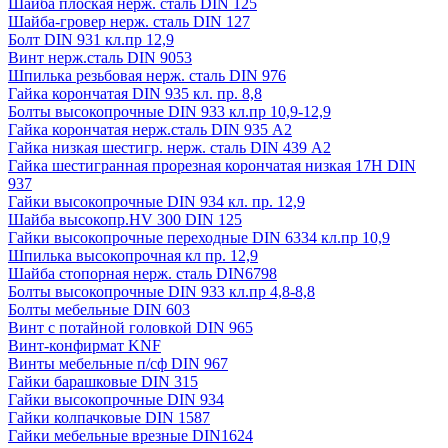
Шайба плоская нерж. сталь DIN 125
Шайба-гровер нерж. сталь DIN 127
Болт DIN 931 кл.пр 12,9
Винт нерж.сталь DIN 9053
Шпилька резьбовая нерж. сталь DIN 976
Гайка корончатая DIN 935 кл. пр. 8,8
Болты высокопрочные DIN 933 кл.пр 10,9-12,9
Гайка корончатая нерж.сталь DIN 935 А2
Гайка низкая шестигр. нерж. сталь DIN 439 А2
Гайка шестигранная прорезная корончатая низкая 17H DIN
937
Гайки высокопрочные DIN 934 кл. пр. 12,9
Шайба высокопр.HV 300 DIN 125
Гайки высокопрочные переходные DIN 6334 кл.пр 10,9
Шпилька высокопрочная кл пр. 12,9
Шайба стопорная нерж. сталь DIN6798
Болты высокопрочные DIN 933 кл.пр 4,8-8,8
Болты мебельные DIN 603
Винт с потайной головкой DIN 965
Винт-конфирмат KNF
Винты мебельные п/сф DIN 967
Гайки барашковые DIN 315
Гайки высокопрочные DIN 934
Гайки колпачковые DIN 1587
Гайки мебельные врезные DIN1624