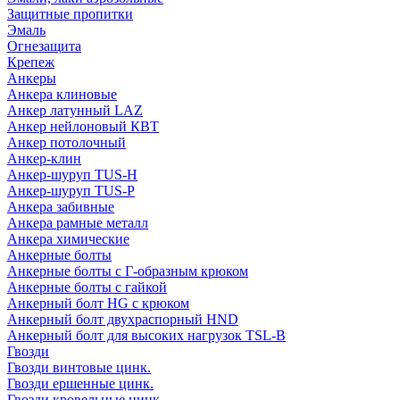
Защитные пропитки
Эмаль
Огнезащита
Крепеж
Анкеры
Анкера клиновые
Анкер латунный LAZ
Анкер нейлоновый КВТ
Анкер потолочный
Анкер-клин
Анкер-шуруп TUS-H
Анкер-шуруп TUS-P
Анкера забивные
Анкера рамные металл
Анкера химические
Анкерные болты
Анкерные болты с Г-образным крюком
Анкерные болты с гайкой
Анкерный болт HG с крюком
Анкерный болт двухраспорный HND
Анкерный болт для высоких нагрузок TSL-B
Гвозди
Гвозди винтовые цинк.
Гвозди ершенные цинк.
Гвозди кровельные цинк