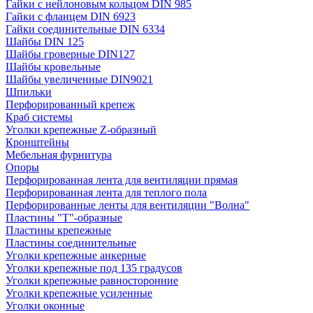
Гайки с нейлоновым кольцом DIN 985
Гайки с фланцем DIN 6923
Гайки соединительные DIN 6334
Шайбы DIN 125
Шайбы гроверные DIN127
Шайбы кровельные
Шайбы увеличенные DIN9021
Шпильки
Перфорированный крепеж
Краб системы
Уголки крепежные Z-образный
Кронштейны
Мебельная фурнитура
Опоры
Перфорированная лента для вентиляции прямая
Перфорированная лента для теплого пола
Перфорированные ленты для вентиляции "Волна"
Пластины "Т"-образные
Пластины крепежные
Пластины соединительные
Уголки крепежные анкерные
Уголки крепежные под 135 градусов
Уголки крепежные равносторонние
Уголки крепежные усиленные
Уголки оконные