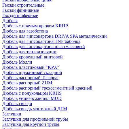
Гвозди строительные
Гвозди финишные
Гвозди шиферные
Дюбеля
Дюбель с прямым крюком KRHP
Дюбель для газобетона
Дюбель для гипсокартона DRIVA SPA металический
Дюбель для гипсокартона TNF бабочка
Дюбель для гипсокартона пластмассовый
Дюбель для теплоизоляции
Дюбель кровельный винтовой
Дюбель Молли
Дюбель пластиковый "KPX"
Дюбель пружинный складной
Дюбель распорный Tchappai
Дюбель распорный ZUM
Дюбель распорный трехсегментный красный
Дюбель с полукольцом KRHS
Дюбель универс.металл MUD
Дюбель-гвозди
Дюбель-гвоздь монтажный ДГМ
Заглушки
Заглушки для профильной трубы
Заглушки для круглой трубы