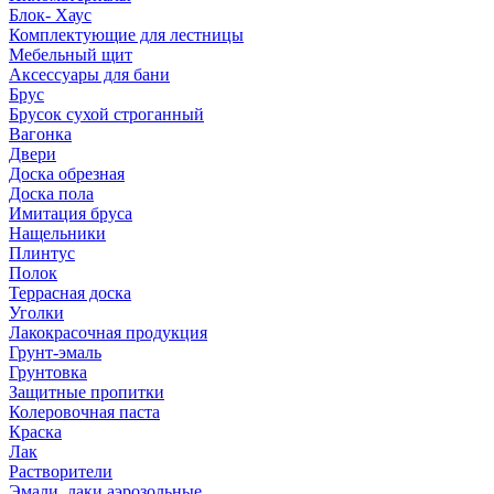
Блок- Хаус
Комплектующие для лестницы
Мебельный щит
Аксессуары для бани
Брус
Брусок сухой строганный
Вагонка
Двери
Доска обрезная
Доска пола
Имитация бруса
Нащельники
Плинтус
Полок
Террасная доска
Уголки
Лакокрасочная продукция
Грунт-эмаль
Грунтовка
Защитные пропитки
Колеровочная паста
Краска
Лак
Растворители
Эмали, лаки аэрозольные