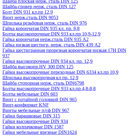
Шайба плоская нерж. сталь DIN 125
Шайба-гровер нерж. сталь DIN 127
Болт DIN 931 кл.пр 12,9
Винт нерж.сталь DIN 9053
Шпилька резьбовая нерж. сталь DIN 976
Гайка корончатая DIN 935 кл. пр. 8,8
Болты высокопрочные DIN 933 кл.пр 10,9-12,9
Гайка корончатая нерж.сталь DIN 935 А2
Гайка низкая шестигр. нерж. сталь DIN 439 А2
Гайка шестигранная прорезная корончатая низкая 17H DIN
937
Гайки высокопрочные DIN 934 кл. пр. 12,9
Шайба высокопр.HV 300 DIN 125
Гайки высокопрочные переходные DIN 6334 кл.пр 10,9
Шпилька высокопрочная кл пр. 12,9
Шайба стопорная нерж. сталь DIN6798
Болты высокопрочные DIN 933 кл.пр 4,8-8,8
Болты мебельные DIN 603
Винт с потайной головкой DIN 965
Винт-конфирмат KNF
Винты мебельные п/сф DIN 967
Гайки барашковые DIN 315
Гайки высокопрочные DIN 934
Гайки колпачковые DIN 1587
Гайки мебельные врезные DIN1624