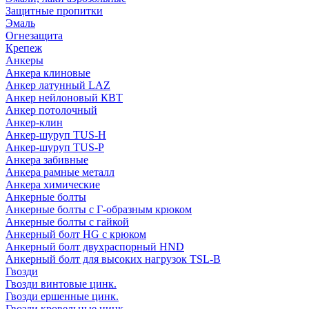
Защитные пропитки
Эмаль
Огнезащита
Крепеж
Анкеры
Анкера клиновые
Анкер латунный LAZ
Анкер нейлоновый КВТ
Анкер потолочный
Анкер-клин
Анкер-шуруп TUS-H
Анкер-шуруп TUS-P
Анкера забивные
Анкера рамные металл
Анкера химические
Анкерные болты
Анкерные болты с Г-образным крюком
Анкерные болты с гайкой
Анкерный болт HG с крюком
Анкерный болт двухраспорный HND
Анкерный болт для высоких нагрузок TSL-B
Гвозди
Гвозди винтовые цинк.
Гвозди ершенные цинк.
Гвозди кровельные цинк