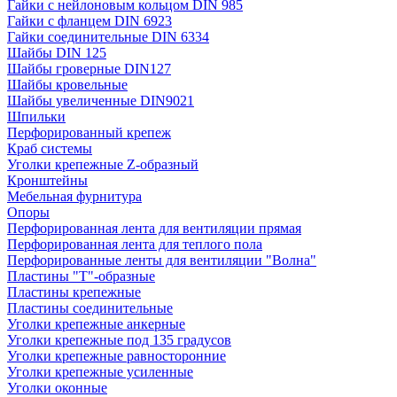
Гайки с нейлоновым кольцом DIN 985
Гайки с фланцем DIN 6923
Гайки соединительные DIN 6334
Шайбы DIN 125
Шайбы гроверные DIN127
Шайбы кровельные
Шайбы увеличенные DIN9021
Шпильки
Перфорированный крепеж
Краб системы
Уголки крепежные Z-образный
Кронштейны
Мебельная фурнитура
Опоры
Перфорированная лента для вентиляции прямая
Перфорированная лента для теплого пола
Перфорированные ленты для вентиляции "Волна"
Пластины "Т"-образные
Пластины крепежные
Пластины соединительные
Уголки крепежные анкерные
Уголки крепежные под 135 градусов
Уголки крепежные равносторонние
Уголки крепежные усиленные
Уголки оконные