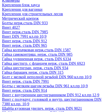
Кляймеры
Крепления блок хауса
Крепления для вагонки
Крепления для строительных лесов
Метрический крепеж
Болты нерж.сталь DIN 933
Винт 4027
Винт нерж.сталь DIN 7985
Винт DIN 7991 кл.пр 10,9
Винт нерж. сталь DIN 912
Винт нерж. сталь DIN 965
Гайка колпачковая нерж.сталь DIN 1587
Гайка самоконтрящ. нерж. сталь DIN 985
Гайка удлиненная нерж. сталь DIN 6334
Гайка шестигр. с фланцем нерж. сталь DIN 6923
Гайка шестигран. нерж. сталь DIN 934
Гайка-барашек нерж. сталь DIN 315
Болт с мелкой неполной резьбой DIN 960 кл.пр 10,9
Винт нерж. сталь DIN 7991
Болты с мелким шагом резьбы DIN 961 кл.пр 10,9
Винт нерж. сталь DIN 914
Винт с внутренним шестигранником DIN 912 кл.пр 12,9
Винт с полукруг. головкой и внутр. шестигранником DIN
7380 кл.пр. 10,9
Шайба кузовная увелич. нерж. сталь DIN 9021