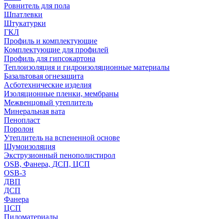
Ровнитель для пола
Шпатлевки
Штукатурки
ГКЛ
Профиль и комплектующие
Комплектующие для профилей
Профиль для гипсокартона
Теплоизоляция и гидроизоляционные материалы
Базальтовая огнезащита
Асботехнические изделия
Изоляционные пленки, мембраны
Межвенцовый утеплитель
Минеральная вата
Пенопласт
Поролон
Утеплитель на вспененной основе
Шумоизоляция
Экструзионный пенополистирол
OSB, Фанера, ДСП, ЦСП
OSB-3
ДВП
ДСП
Фанера
ЦСП
Пиломатериалы