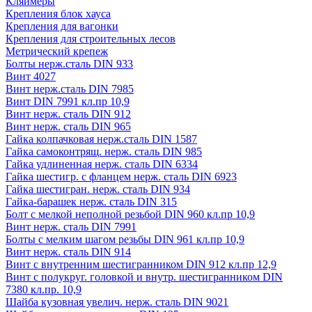
Кляймеры
Крепления блок хауса
Крепления для вагонки
Крепления для строительных лесов
Метрический крепеж
Болты нерж.сталь DIN 933
Винт 4027
Винт нерж.сталь DIN 7985
Винт DIN 7991 кл.пр 10,9
Винт нерж. сталь DIN 912
Винт нерж. сталь DIN 965
Гайка колпачковая нерж.сталь DIN 1587
Гайка самоконтрящ. нерж. сталь DIN 985
Гайка удлиненная нерж. сталь DIN 6334
Гайка шестигр. с фланцем нерж. сталь DIN 6923
Гайка шестигран. нерж. сталь DIN 934
Гайка-барашек нерж. сталь DIN 315
Болт с мелкой неполной резьбой DIN 960 кл.пр 10,9
Винт нерж. сталь DIN 7991
Болты с мелким шагом резьбы DIN 961 кл.пр 10,9
Винт нерж. сталь DIN 914
Винт с внутренним шестигранником DIN 912 кл.пр 12,9
Винт с полукруг. головкой и внутр. шестигранником DIN
7380 кл.пр. 10,9
Шайба кузовная увелич. нерж. сталь DIN 9021