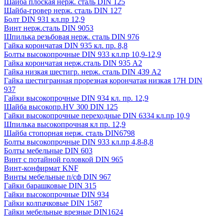
Шайба плоская нерж. сталь DIN 125
Шайба-гровер нерж. сталь DIN 127
Болт DIN 931 кл.пр 12,9
Винт нерж.сталь DIN 9053
Шпилька резьбовая нерж. сталь DIN 976
Гайка корончатая DIN 935 кл. пр. 8,8
Болты высокопрочные DIN 933 кл.пр 10,9-12,9
Гайка корончатая нерж.сталь DIN 935 А2
Гайка низкая шестигр. нерж. сталь DIN 439 А2
Гайка шестигранная прорезная корончатая низкая 17H DIN
937
Гайки высокопрочные DIN 934 кл. пр. 12,9
Шайба высокопр.HV 300 DIN 125
Гайки высокопрочные переходные DIN 6334 кл.пр 10,9
Шпилька высокопрочная кл пр. 12,9
Шайба стопорная нерж. сталь DIN6798
Болты высокопрочные DIN 933 кл.пр 4,8-8,8
Болты мебельные DIN 603
Винт с потайной головкой DIN 965
Винт-конфирмат KNF
Винты мебельные п/сф DIN 967
Гайки барашковые DIN 315
Гайки высокопрочные DIN 934
Гайки колпачковые DIN 1587
Гайки мебельные врезные DIN1624