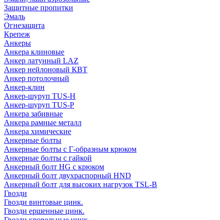
Защитные пропитки
Эмаль
Огнезащита
Крепеж
Анкеры
Анкера клиновые
Анкер латунный LAZ
Анкер нейлоновый КВТ
Анкер потолочный
Анкер-клин
Анкер-шуруп TUS-H
Анкер-шуруп TUS-P
Анкера забивные
Анкера рамные металл
Анкера химические
Анкерные болты
Анкерные болты с Г-образным крюком
Анкерные болты с гайкой
Анкерный болт HG с крюком
Анкерный болт двухраспорный HND
Анкерный болт для высоких нагрузок TSL-B
Гвозди
Гвозди винтовые цинк.
Гвозди ершенные цинк.
Гвозди кровельные цинк