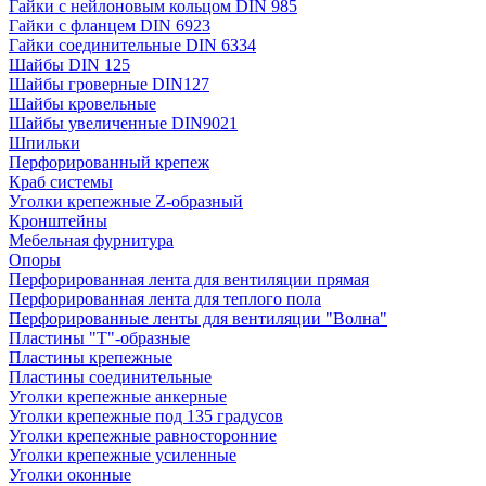
Гайки с нейлоновым кольцом DIN 985
Гайки с фланцем DIN 6923
Гайки соединительные DIN 6334
Шайбы DIN 125
Шайбы гроверные DIN127
Шайбы кровельные
Шайбы увеличенные DIN9021
Шпильки
Перфорированный крепеж
Краб системы
Уголки крепежные Z-образный
Кронштейны
Мебельная фурнитура
Опоры
Перфорированная лента для вентиляции прямая
Перфорированная лента для теплого пола
Перфорированные ленты для вентиляции "Волна"
Пластины "Т"-образные
Пластины крепежные
Пластины соединительные
Уголки крепежные анкерные
Уголки крепежные под 135 градусов
Уголки крепежные равносторонние
Уголки крепежные усиленные
Уголки оконные