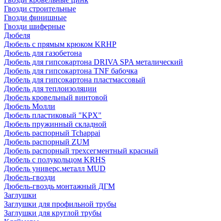
Гвозди строительные
Гвозди финишные
Гвозди шиферные
Дюбеля
Дюбель с прямым крюком KRHP
Дюбель для газобетона
Дюбель для гипсокартона DRIVA SPA металический
Дюбель для гипсокартона TNF бабочка
Дюбель для гипсокартона пластмассовый
Дюбель для теплоизоляции
Дюбель кровельный винтовой
Дюбель Молли
Дюбель пластиковый "KPX"
Дюбель пружинный складной
Дюбель распорный Tchappai
Дюбель распорный ZUM
Дюбель распорный трехсегментный красный
Дюбель с полукольцом KRHS
Дюбель универс.металл MUD
Дюбель-гвозди
Дюбель-гвоздь монтажный ДГМ
Заглушки
Заглушки для профильной трубы
Заглушки для круглой трубы