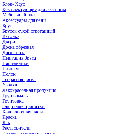
Блок- Хаус
Комплектующие для лестницы
Мебельный щит
Аксессуары для бани
Брус
Брусок сухой строганный
Вагонка
Двери
Доска обрезная
Доска пола
Имитация бруса
Нащельники
Плинтус
Полок
Террасная доска
Уголки
Лакокрасочная продукция
Грунт-эмаль
Грунтовка
Защитные пропитки
Колеровочная паста
Краска
Лак
Растворители
Эмали, лаки аэрозольные