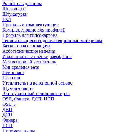
Ровнитель для пола
Шпатлевки
Штукатурки
ГКЛ
Профиль и комплектующие
Комплектующие для профилей
Профиль для гипсокартона
Теплоизоляция и гидроизоляционные материалы
Базальтовая огнезащита
Асботехнические изделия
Изоляционные пленки, мембраны
Межвенцовый утеплитель
Минеральная вата
Пенопласт
Поролон
Утеплитель на вспененной основе
Шумоизоляция
Экструзионный пенополистирол
OSB, Фанера, ДСП, ЦСП
OSB-3
ДВП
ДСП
Фанера
ЦСП
Пиломатериалы