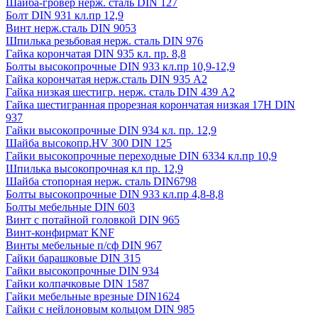
Шайба-гровер нерж. сталь DIN 127
Болт DIN 931 кл.пр 12,9
Винт нерж.сталь DIN 9053
Шпилька резьбовая нерж. сталь DIN 976
Гайка корончатая DIN 935 кл. пр. 8,8
Болты высокопрочные DIN 933 кл.пр 10,9-12,9
Гайка корончатая нерж.сталь DIN 935 А2
Гайка низкая шестигр. нерж. сталь DIN 439 А2
Гайка шестигранная прорезная корончатая низкая 17H DIN
937
Гайки высокопрочные DIN 934 кл. пр. 12,9
Шайба высокопр.HV 300 DIN 125
Гайки высокопрочные переходные DIN 6334 кл.пр 10,9
Шпилька высокопрочная кл пр. 12,9
Шайба стопорная нерж. сталь DIN6798
Болты высокопрочные DIN 933 кл.пр 4,8-8,8
Болты мебельные DIN 603
Винт с потайной головкой DIN 965
Винт-конфирмат KNF
Винты мебельные п/сф DIN 967
Гайки барашковые DIN 315
Гайки высокопрочные DIN 934
Гайки колпачковые DIN 1587
Гайки мебельные врезные DIN1624
Гайки с нейлоновым кольцом DIN 985