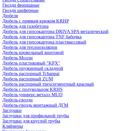
Гвозди финишные
Гвозди шиферные
Дюбеля
Дюбель с прямым крюком KRHP
Дюбель для газобетона
Дюбель для гипсокартона DRIVA SPA металический
Дюбель для гипсокартона TNF бабочка
Дюбель для гипсокартона пластмассовый
Дюбель для теплоизоляции
Дюбель кровельный винтовой
Дюбель Молли
Дюбель пластиковый "KPX"
Дюбель пружинный складной
Дюбель распорный Tchappai
Дюбель распорный ZUM
Дюбель распорный трехсегментный красный
Дюбель с полукольцом KRHS
Дюбель универс.металл MUD
Дюбель-гвозди
Дюбель-гвоздь монтажный ДГМ
Заглушки
Заглушки для профильной трубы
Заглушки для круглой трубы
Кляймеры