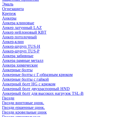
Эмаль
Огнезащита
Крепеж
Анкеры
Анкера клиновые
Анкер латунный LAZ
Анкер нейлоновый КВТ
Анкер потолочный
Анкер-клин
Анкер-шуруп TUS-H
Анкер-шуруп TUS-P
Анкера забивные
Анкера рамные металл
Анкера химические
Анкерные болты
Анкерные болты с Г-образным крюком
Анкерные болты с гайкой
Анкерный болт HG с крюком
Анкерный болт двухраспорный HND
Анкерный болт для высоких нагрузок TSL-B
Гвозди
Гвозди винтовые цинк.
Гвозди ершенные цинк.
Гвозди кровельные цинк
Гвозди строительные