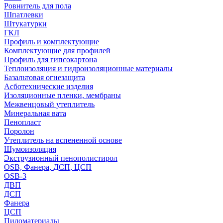
Ровнитель для пола
Шпатлевки
Штукатурки
ГКЛ
Профиль и комплектующие
Комплектующие для профилей
Профиль для гипсокартона
Теплоизоляция и гидроизоляционные материалы
Базальтовая огнезащита
Асботехнические изделия
Изоляционные пленки, мембраны
Межвенцовый утеплитель
Минеральная вата
Пенопласт
Поролон
Утеплитель на вспененной основе
Шумоизоляция
Экструзионный пенополистирол
OSB, Фанера, ДСП, ЦСП
OSB-3
ДВП
ДСП
Фанера
ЦСП
Пиломатериалы