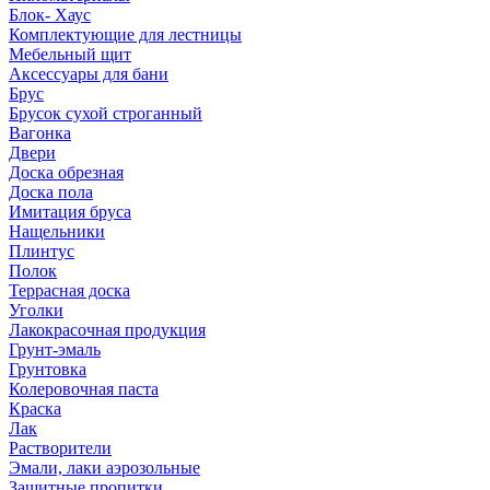
Блок- Хаус
Комплектующие для лестницы
Мебельный щит
Аксессуары для бани
Брус
Брусок сухой строганный
Вагонка
Двери
Доска обрезная
Доска пола
Имитация бруса
Нащельники
Плинтус
Полок
Террасная доска
Уголки
Лакокрасочная продукция
Грунт-эмаль
Грунтовка
Колеровочная паста
Краска
Лак
Растворители
Эмали, лаки аэрозольные
Защитные пропитки