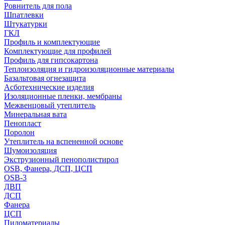
Ровнитель для пола
Шпатлевки
Штукатурки
ГКЛ
Профиль и комплектующие
Комплектующие для профилей
Профиль для гипсокартона
Теплоизоляция и гидроизоляционные материалы
Базальтовая огнезащита
Асботехнические изделия
Изоляционные пленки, мембраны
Межвенцовый утеплитель
Минеральная вата
Пенопласт
Поролон
Утеплитель на вспененной основе
Шумоизоляция
Экструзионный пенополистирол
OSB, Фанера, ДСП, ЦСП
OSB-3
ДВП
ДСП
Фанера
ЦСП
Пиломатериалы