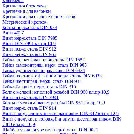
Кляймеры
Крепления блок хауса
Крепления для вагонки
Крепления для строительных лесов
Метрический крепеж
Болты нерж.сталь DIN 933
Винт 4027
Винт нерж.сталь DIN 7985
Винт DIN 7991 кл.пр 10,9
Винт нерж. сталь DIN 912
Винт нерж. сталь DIN 965
Гайка колпачковая нерж.сталь DIN 1587
Гайка самоконтрящ. нерж. сталь DIN 985
Гайка удлиненная нерж. сталь DIN 6334
Гайка шестигр. с фланцем нерж. сталь DIN 6923
Гайка шестигран. нерж. сталь DIN 934
Гайка-барашек нерж. сталь DIN 315
Болт с мелкой неполной резьбой DIN 960 кл.пр 10,9
Винт нерж. сталь DIN 7991
Болты с мелким шагом резьбы DIN 961 кл.пр 10,9
Винт нерж. сталь DIN 914
Винт с внутренним шестигранником DIN 912 кл.пр 12,9
Винт с полукруг. головкой и внутр. шестигранником DIN
7380 кл.пр. 10,9
Шайба кузовная увелич. нерж. сталь DIN 9021