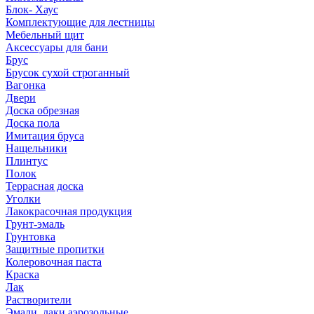
Блок- Хаус
Комплектующие для лестницы
Мебельный щит
Аксессуары для бани
Брус
Брусок сухой строганный
Вагонка
Двери
Доска обрезная
Доска пола
Имитация бруса
Нащельники
Плинтус
Полок
Террасная доска
Уголки
Лакокрасочная продукция
Грунт-эмаль
Грунтовка
Защитные пропитки
Колеровочная паста
Краска
Лак
Растворители
Эмали, лаки аэрозольные