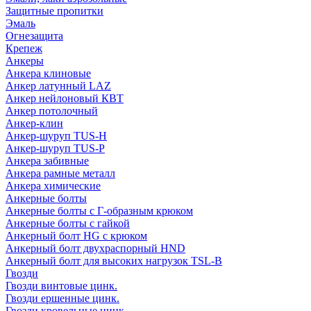
Защитные пропитки
Эмаль
Огнезащита
Крепеж
Анкеры
Анкера клиновые
Анкер латунный LAZ
Анкер нейлоновый КВТ
Анкер потолочный
Анкер-клин
Анкер-шуруп TUS-H
Анкер-шуруп TUS-P
Анкера забивные
Анкера рамные металл
Анкера химические
Анкерные болты
Анкерные болты с Г-образным крюком
Анкерные болты с гайкой
Анкерный болт HG с крюком
Анкерный болт двухраспорный HND
Анкерный болт для высоких нагрузок TSL-B
Гвозди
Гвозди винтовые цинк.
Гвозди ершенные цинк.
Гвозди кровельные цинк