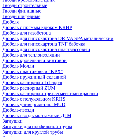
Гвозди строительные
Гвозди финишные
Гвозди шиферные
Дюбеля
Дюбель с прямым крюком KRHP
Дюбель для газобетона
Дюбель для гипсокартона DRIVA SPA металический
Дюбель для гипсокартона TNF бабочка
Дюбель для гипсокартона пластмассовый
Дюбель для теплоизоляции
Дюбель кровельный винтовой
Дюбель Молли
Дюбель пластиковый "KPX"
Дюбель пружинный складной
Дюбель распорный Tchappai
Дюбель распорный ZUM
Дюбель распорный трехсегментный красный
Дюбель с полукольцом KRHS
Дюбель универс.металл MUD
Дюбель-гвозди
Дюбель-гвоздь монтажный ДГМ
Заглушки
Заглушки для профильной трубы
Заглушки для круглой трубы