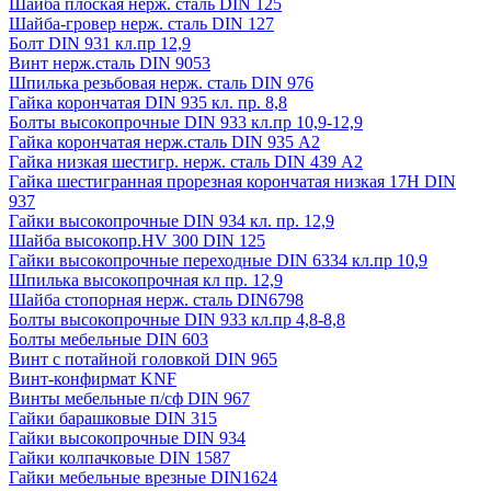
Шайба плоская нерж. сталь DIN 125
Шайба-гровер нерж. сталь DIN 127
Болт DIN 931 кл.пр 12,9
Винт нерж.сталь DIN 9053
Шпилька резьбовая нерж. сталь DIN 976
Гайка корончатая DIN 935 кл. пр. 8,8
Болты высокопрочные DIN 933 кл.пр 10,9-12,9
Гайка корончатая нерж.сталь DIN 935 А2
Гайка низкая шестигр. нерж. сталь DIN 439 А2
Гайка шестигранная прорезная корончатая низкая 17H DIN
937
Гайки высокопрочные DIN 934 кл. пр. 12,9
Шайба высокопр.HV 300 DIN 125
Гайки высокопрочные переходные DIN 6334 кл.пр 10,9
Шпилька высокопрочная кл пр. 12,9
Шайба стопорная нерж. сталь DIN6798
Болты высокопрочные DIN 933 кл.пр 4,8-8,8
Болты мебельные DIN 603
Винт с потайной головкой DIN 965
Винт-конфирмат KNF
Винты мебельные п/сф DIN 967
Гайки барашковые DIN 315
Гайки высокопрочные DIN 934
Гайки колпачковые DIN 1587
Гайки мебельные врезные DIN1624