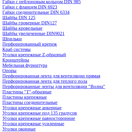
Гайки с нейлоновым кольцом DIN 985
Гайки с фланцем DIN 6923
Гайки соединительные DIN 6334
Шайбы DIN 125
Шайбы гроверные DIN127
Шайбы кровельные
Шайбы увеличенные DIN9021
Шпильки
Перфорированный крепеж
Краб системы
Уголки крепежные Z-образный
Кронштейны
Мебельная фурнитура
Опоры
Перфорированная лента для вентиляции прямая
Перфорированная лента для теплого пола
Перфорированные ленты для вентиляции "Волна"
Пластины "Т"-образные
Пластины крепежные
Пластины соединительные
Уголки крепежные анкерные
Уголки крепежные под 135 градусов
Уголки крепежные равносторонние
Уголки крепежные усиленные
Уголки оконные