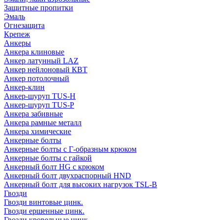
Защитные пропитки
Эмаль
Огнезащита
Крепеж
Анкеры
Анкера клиновые
Анкер латунный LAZ
Анкер нейлоновый КВТ
Анкер потолочный
Анкер-клин
Анкер-шуруп TUS-H
Анкер-шуруп TUS-P
Анкера забивные
Анкера рамные металл
Анкера химические
Анкерные болты
Анкерные болты с Г-образным крюком
Анкерные болты с гайкой
Анкерный болт HG с крюком
Анкерный болт двухраспорный HND
Анкерный болт для высоких нагрузок TSL-B
Гвозди
Гвозди винтовые цинк.
Гвозди ершенные цинк.
Гвозди кровельные цинк