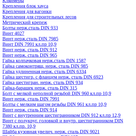
Кляймеры
Крепления блок хауса
Крепления для вагонки
Крепления для строительных лесов
Метрический крепеж
Болты нерж.сталь DIN 933
Винт 4027
Винт нерж.сталь DIN 7985
Винт DIN 7991 кл.пр 10,9
Винт нерж. сталь DIN 912
Винт нерж. сталь DIN 965
Гайка колпачковая нерж.сталь DIN 1587
Гайка самоконтрящ. нерж. сталь DIN 985
Гайка удлиненная нерж. сталь DIN 6334
Гайка шестигр. с фланцем нерж. сталь DIN 6923
Гайка шестигран. нерж. сталь DIN 934
Гайка-барашек нерж. сталь DIN 315
Болт с мелкой неполной резьбой DIN 960 кл.пр 10,9
Винт нерж. сталь DIN 7991
Болты с мелким шагом резьбы DIN 961 кл.пр 10,9
Винт нерж. сталь DIN 914
Винт с внутренним шестигранником DIN 912 кл.пр 12,9
Винт с полукруг. головкой и внутр. шестигранником DIN
7380 кл.пр. 10,9
Шайба кузовная увелич. нерж. сталь DIN 9021