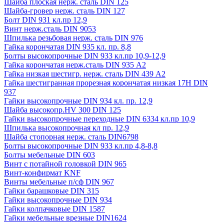
Шайба плоская нерж. сталь DIN 125
Шайба-гровер нерж. сталь DIN 127
Болт DIN 931 кл.пр 12,9
Винт нерж.сталь DIN 9053
Шпилька резьбовая нерж. сталь DIN 976
Гайка корончатая DIN 935 кл. пр. 8,8
Болты высокопрочные DIN 933 кл.пр 10,9-12,9
Гайка корончатая нерж.сталь DIN 935 А2
Гайка низкая шестигр. нерж. сталь DIN 439 А2
Гайка шестигранная прорезная корончатая низкая 17H DIN
937
Гайки высокопрочные DIN 934 кл. пр. 12,9
Шайба высокопр.HV 300 DIN 125
Гайки высокопрочные переходные DIN 6334 кл.пр 10,9
Шпилька высокопрочная кл пр. 12,9
Шайба стопорная нерж. сталь DIN6798
Болты высокопрочные DIN 933 кл.пр 4,8-8,8
Болты мебельные DIN 603
Винт с потайной головкой DIN 965
Винт-конфирмат KNF
Винты мебельные п/сф DIN 967
Гайки барашковые DIN 315
Гайки высокопрочные DIN 934
Гайки колпачковые DIN 1587
Гайки мебельные врезные DIN1624