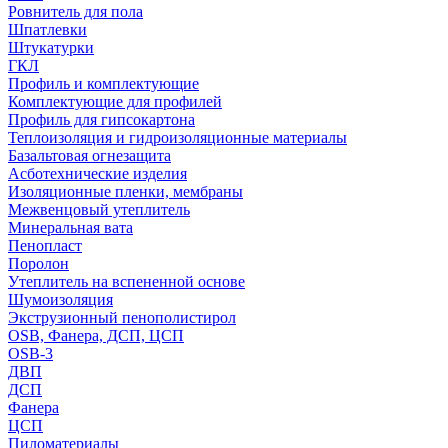
Ровнитель для пола
Шпатлевки
Штукатурки
ГКЛ
Профиль и комплектующие
Комплектующие для профилей
Профиль для гипсокартона
Теплоизоляция и гидроизоляционные материалы
Базальтовая огнезащита
Асботехнические изделия
Изоляционные пленки, мембраны
Межвенцовый утеплитель
Минеральная вата
Пенопласт
Поролон
Утеплитель на вспененной основе
Шумоизоляция
Экструзионный пенополистирол
OSB, Фанера, ДСП, ЦСП
OSB-3
ДВП
ДСП
Фанера
ЦСП
Пиломатериалы