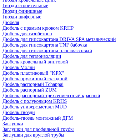
Гвозди строительные
Гвозди финишные
Гвозди шиферные
Дюбеля
Дюбель с прямым крюком KRHP
Дюбель для газобетона
Дюбель для гипсокартона DRIVA SPA металический
Дюбель для гипсокартона TNF бабочка
Дюбель для гипсокартона пластмассовый
Дюбель для теплоизоляции
Дюбель кровельный винтовой
Дюбель Молли
Дюбель пластиковый "KPX"
Дюбель пружинный складной
Дюбель распорный Tchappai
Дюбель распорный ZUM
Дюбель распорный трехсегментный красный
Дюбель с полукольцом KRHS
Дюбель универс.металл MUD
Дюбель-гвозди
Дюбель-гвоздь монтажный ДГМ
Заглушки
Заглушки для профильной трубы
Заглушки для круглой трубы