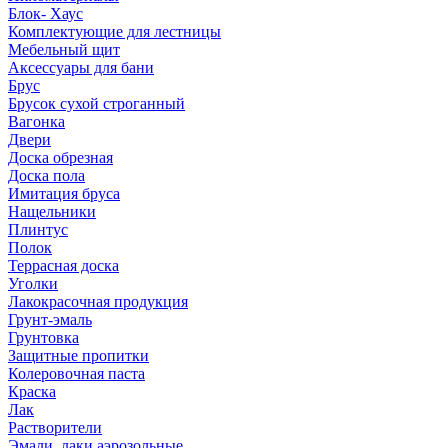
Блок- Хаус
Комплектующие для лестницы
Мебельный щит
Аксессуары для бани
Брус
Брусок сухой строганный
Вагонка
Двери
Доска обрезная
Доска пола
Имитация бруса
Нащельники
Плинтус
Полок
Террасная доска
Уголки
Лакокрасочная продукция
Грунт-эмаль
Грунтовка
Защитные пропитки
Колеровочная паста
Краска
Лак
Растворители
Эмали, лаки аэрозольные