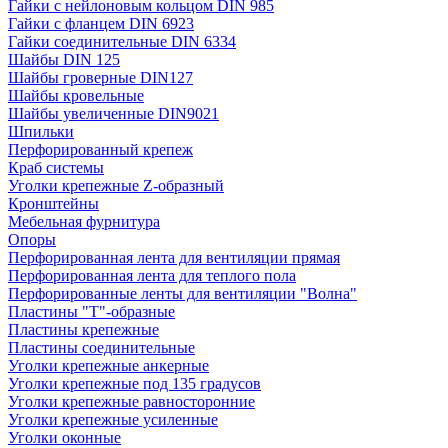
Гайки с нейлоновым кольцом DIN 985
Гайки с фланцем DIN 6923
Гайки соединительные DIN 6334
Шайбы DIN 125
Шайбы гроверные DIN127
Шайбы кровельные
Шайбы увеличенные DIN9021
Шпильки
Перфорированный крепеж
Краб системы
Уголки крепежные Z-образный
Кронштейны
Мебельная фурнитура
Опоры
Перфорированная лента для вентиляции прямая
Перфорированная лента для теплого пола
Перфорированные ленты для вентиляции "Волна"
Пластины "Т"-образные
Пластины крепежные
Пластины соединительные
Уголки крепежные анкерные
Уголки крепежные под 135 градусов
Уголки крепежные равносторонние
Уголки крепежные усиленные
Уголки оконные