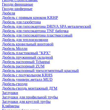
Гвозди финишные
Гвозди шиферные
Дюбеля
Дюбель с прямым крюком KRHP
Дюбель для газобетона
Дюбель для гипсокартона DRIVA SPA металический
Дюбель для гипсокартона TNF бабочка
Дюбель для гипсокартона пластмассовый
Дюбель для теплоизоляции
Дюбель кровельный винтовой
Дюбель Молли
Дюбель пластиковый "KPX"
Дюбель пружинный складной
Дюбель распорный Tchappai
Дюбель распорный ZUM
Дюбель распорный трехсегментный красный
Дюбель с полукольцом KRHS
Дюбель универс.металл MUD
Дюбель-гвозди
Дюбель-гвоздь монтажный ДГМ
Заглушки
Заглушки для профильной трубы
Заглушки для круглой трубы
Кляймеры