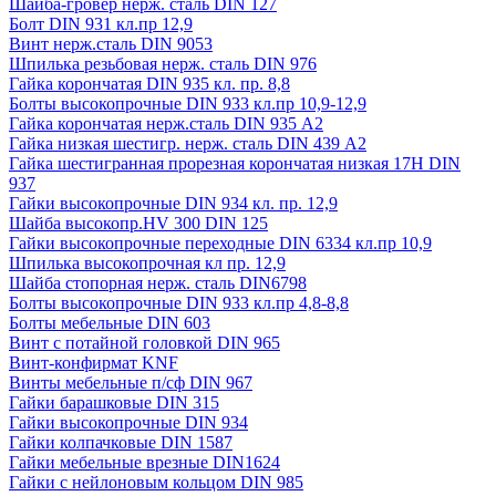
Шайба-гровер нерж. сталь DIN 127
Болт DIN 931 кл.пр 12,9
Винт нерж.сталь DIN 9053
Шпилька резьбовая нерж. сталь DIN 976
Гайка корончатая DIN 935 кл. пр. 8,8
Болты высокопрочные DIN 933 кл.пр 10,9-12,9
Гайка корончатая нерж.сталь DIN 935 А2
Гайка низкая шестигр. нерж. сталь DIN 439 А2
Гайка шестигранная прорезная корончатая низкая 17H DIN
937
Гайки высокопрочные DIN 934 кл. пр. 12,9
Шайба высокопр.HV 300 DIN 125
Гайки высокопрочные переходные DIN 6334 кл.пр 10,9
Шпилька высокопрочная кл пр. 12,9
Шайба стопорная нерж. сталь DIN6798
Болты высокопрочные DIN 933 кл.пр 4,8-8,8
Болты мебельные DIN 603
Винт с потайной головкой DIN 965
Винт-конфирмат KNF
Винты мебельные п/сф DIN 967
Гайки барашковые DIN 315
Гайки высокопрочные DIN 934
Гайки колпачковые DIN 1587
Гайки мебельные врезные DIN1624
Гайки с нейлоновым кольцом DIN 985