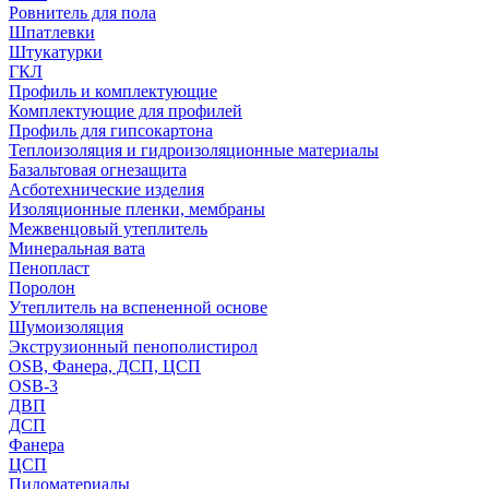
Ровнитель для пола
Шпатлевки
Штукатурки
ГКЛ
Профиль и комплектующие
Комплектующие для профилей
Профиль для гипсокартона
Теплоизоляция и гидроизоляционные материалы
Базальтовая огнезащита
Асботехнические изделия
Изоляционные пленки, мембраны
Межвенцовый утеплитель
Минеральная вата
Пенопласт
Поролон
Утеплитель на вспененной основе
Шумоизоляция
Экструзионный пенополистирол
OSB, Фанера, ДСП, ЦСП
OSB-3
ДВП
ДСП
Фанера
ЦСП
Пиломатериалы