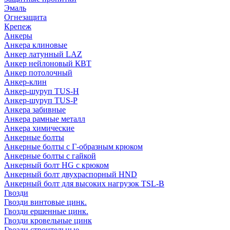
Эмаль
Огнезащита
Крепеж
Анкеры
Анкера клиновые
Анкер латунный LAZ
Анкер нейлоновый КВТ
Анкер потолочный
Анкер-клин
Анкер-шуруп TUS-H
Анкер-шуруп TUS-P
Анкера забивные
Анкера рамные металл
Анкера химические
Анкерные болты
Анкерные болты с Г-образным крюком
Анкерные болты с гайкой
Анкерный болт HG с крюком
Анкерный болт двухраспорный HND
Анкерный болт для высоких нагрузок TSL-B
Гвозди
Гвозди винтовые цинк.
Гвозди ершенные цинк.
Гвозди кровельные цинк
Гвозди строительные