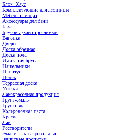
Блок- Хаус
Комплектующие для лестницы
Мебельный щит
Аксессуары для бани
Брус
Брусок сухой строганный
Вагонка
Двери
Доска обрезная
Доска пола
Имитация бруса
Нащельники
Плинтус
Полок
Террасная доска
Уголки
Лакокрасочная продукция
Грунт-эмаль
Грунтовка
Колеровочная паста
Краска
Лак
Растворители
Эмали, лаки аэрозольные
Защитные пропитки