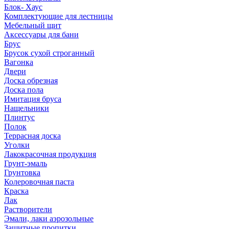
Блок- Хаус
Комплектующие для лестницы
Мебельный щит
Аксессуары для бани
Брус
Брусок сухой строганный
Вагонка
Двери
Доска обрезная
Доска пола
Имитация бруса
Нащельники
Плинтус
Полок
Террасная доска
Уголки
Лакокрасочная продукция
Грунт-эмаль
Грунтовка
Колеровочная паста
Краска
Лак
Растворители
Эмали, лаки аэрозольные
Защитные пропитки