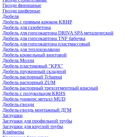
Гвозди финишные
Гвозди шиферные
Дюбеля
Дюбель с прямым крюком KRHP
Дюбель для газобетона
Дюбель для гипсокартона DRIVA SPA металический
Дюбель для гипсокартона TNF бабочка
Дюбель для гипсокартона пластмассовый
Дюбель для теплоизоляции
Дюбель кровельный винтовой
Дюбель Молли
Дюбель пластиковый "KPX"
Дюбель пружинный складной
Дюбель распорный Tchappai
Дюбель распорный ZUM
Дюбель распорный трехсегментный красный
Дюбель с полукольцом KRHS
Дюбель универс.металл MUD
Дюбель-гвозди
Дюбель-гвоздь монтажный ДГМ
Заглушки
Заглушки для профильной трубы
Заглушки для круглой трубы
Кляймеры