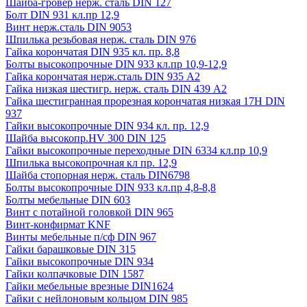
Шайба-гровер нерж. сталь DIN 127
Болт DIN 931 кл.пр 12,9
Винт нерж.сталь DIN 9053
Шпилька резьбовая нерж. сталь DIN 976
Гайка корончатая DIN 935 кл. пр. 8,8
Болты высокопрочные DIN 933 кл.пр 10,9-12,9
Гайка корончатая нерж.сталь DIN 935 А2
Гайка низкая шестигр. нерж. сталь DIN 439 А2
Гайка шестигранная прорезная корончатая низкая 17H DIN
937
Гайки высокопрочные DIN 934 кл. пр. 12,9
Шайба высокопр.HV 300 DIN 125
Гайки высокопрочные переходные DIN 6334 кл.пр 10,9
Шпилька высокопрочная кл пр. 12,9
Шайба стопорная нерж. сталь DIN6798
Болты высокопрочные DIN 933 кл.пр 4,8-8,8
Болты мебельные DIN 603
Винт с потайной головкой DIN 965
Винт-конфирмат KNF
Винты мебельные п/сф DIN 967
Гайки барашковые DIN 315
Гайки высокопрочные DIN 934
Гайки колпачковые DIN 1587
Гайки мебельные врезные DIN1624
Гайки с нейлоновым кольцом DIN 985