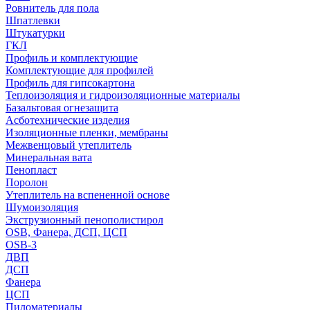
Ровнитель для пола
Шпатлевки
Штукатурки
ГКЛ
Профиль и комплектующие
Комплектующие для профилей
Профиль для гипсокартона
Теплоизоляция и гидроизоляционные материалы
Базальтовая огнезащита
Асботехнические изделия
Изоляционные пленки, мембраны
Межвенцовый утеплитель
Минеральная вата
Пенопласт
Поролон
Утеплитель на вспененной основе
Шумоизоляция
Экструзионный пенополистирол
OSB, Фанера, ДСП, ЦСП
OSB-3
ДВП
ДСП
Фанера
ЦСП
Пиломатериалы