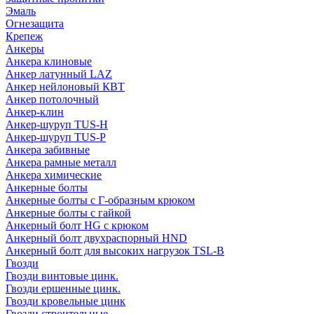
Эмаль
Огнезащита
Крепеж
Анкеры
Анкера клиновые
Анкер латунный LAZ
Анкер нейлоновый КВТ
Анкер потолочный
Анкер-клин
Анкер-шуруп TUS-H
Анкер-шуруп TUS-P
Анкера забивные
Анкера рамные металл
Анкера химические
Анкерные болты
Анкерные болты с Г-образным крюком
Анкерные болты с гайкой
Анкерный болт HG с крюком
Анкерный болт двухраспорный HND
Анкерный болт для высоких нагрузок TSL-B
Гвозди
Гвозди винтовые цинк.
Гвозди ершенные цинк.
Гвозди кровельные цинк
Гвозди строительные