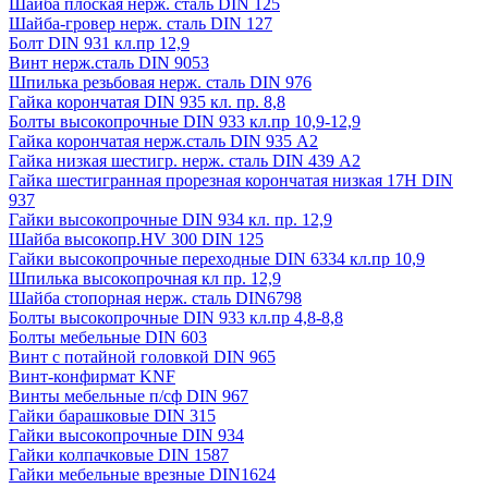
Шайба плоская нерж. сталь DIN 125
Шайба-гровер нерж. сталь DIN 127
Болт DIN 931 кл.пр 12,9
Винт нерж.сталь DIN 9053
Шпилька резьбовая нерж. сталь DIN 976
Гайка корончатая DIN 935 кл. пр. 8,8
Болты высокопрочные DIN 933 кл.пр 10,9-12,9
Гайка корончатая нерж.сталь DIN 935 А2
Гайка низкая шестигр. нерж. сталь DIN 439 А2
Гайка шестигранная прорезная корончатая низкая 17H DIN
937
Гайки высокопрочные DIN 934 кл. пр. 12,9
Шайба высокопр.HV 300 DIN 125
Гайки высокопрочные переходные DIN 6334 кл.пр 10,9
Шпилька высокопрочная кл пр. 12,9
Шайба стопорная нерж. сталь DIN6798
Болты высокопрочные DIN 933 кл.пр 4,8-8,8
Болты мебельные DIN 603
Винт с потайной головкой DIN 965
Винт-конфирмат KNF
Винты мебельные п/сф DIN 967
Гайки барашковые DIN 315
Гайки высокопрочные DIN 934
Гайки колпачковые DIN 1587
Гайки мебельные врезные DIN1624