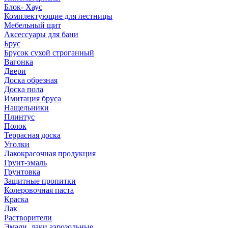
Блок- Хаус
Комплектующие для лестницы
Мебельный щит
Аксессуары для бани
Брус
Брусок сухой строганный
Вагонка
Двери
Доска обрезная
Доска пола
Имитация бруса
Нащельники
Плинтус
Полок
Террасная доска
Уголки
Лакокрасочная продукция
Грунт-эмаль
Грунтовка
Защитные пропитки
Колеровочная паста
Краска
Лак
Растворители
Эмали, лаки аэрозольные