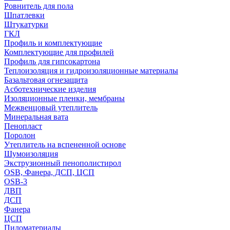
Ровнитель для пола
Шпатлевки
Штукатурки
ГКЛ
Профиль и комплектующие
Комплектующие для профилей
Профиль для гипсокартона
Теплоизоляция и гидроизоляционные материалы
Базальтовая огнезащита
Асботехнические изделия
Изоляционные пленки, мембраны
Межвенцовый утеплитель
Минеральная вата
Пенопласт
Поролон
Утеплитель на вспененной основе
Шумоизоляция
Экструзионный пенополистирол
OSB, Фанера, ДСП, ЦСП
OSB-3
ДВП
ДСП
Фанера
ЦСП
Пиломатериалы