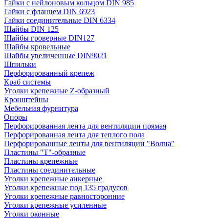
Гайки с нейлоновым кольцом DIN 985
Гайки с фланцем DIN 6923
Гайки соединительные DIN 6334
Шайбы DIN 125
Шайбы гроверные DIN127
Шайбы кровельные
Шайбы увеличенные DIN9021
Шпильки
Перфорированный крепеж
Краб системы
Уголки крепежные Z-образный
Кронштейны
Мебельная фурнитура
Опоры
Перфорированная лента для вентиляции прямая
Перфорированная лента для теплого пола
Перфорированные ленты для вентиляции "Волна"
Пластины "Т"-образные
Пластины крепежные
Пластины соединительные
Уголки крепежные анкерные
Уголки крепежные под 135 градусов
Уголки крепежные равносторонние
Уголки крепежные усиленные
Уголки оконные