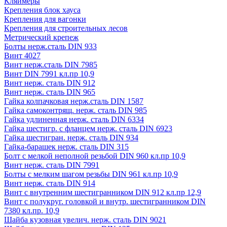
Кляймеры
Крепления блок хауса
Крепления для вагонки
Крепления для строительных лесов
Метрический крепеж
Болты нерж.сталь DIN 933
Винт 4027
Винт нерж.сталь DIN 7985
Винт DIN 7991 кл.пр 10,9
Винт нерж. сталь DIN 912
Винт нерж. сталь DIN 965
Гайка колпачковая нерж.сталь DIN 1587
Гайка самоконтрящ. нерж. сталь DIN 985
Гайка удлиненная нерж. сталь DIN 6334
Гайка шестигр. с фланцем нерж. сталь DIN 6923
Гайка шестигран. нерж. сталь DIN 934
Гайка-барашек нерж. сталь DIN 315
Болт с мелкой неполной резьбой DIN 960 кл.пр 10,9
Винт нерж. сталь DIN 7991
Болты с мелким шагом резьбы DIN 961 кл.пр 10,9
Винт нерж. сталь DIN 914
Винт с внутренним шестигранником DIN 912 кл.пр 12,9
Винт с полукруг. головкой и внутр. шестигранником DIN
7380 кл.пр. 10,9
Шайба кузовная увелич. нерж. сталь DIN 9021