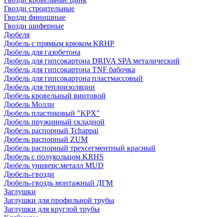
Гвозди строительные
Гвозди финишные
Гвозди шиферные
Дюбеля
Дюбель с прямым крюком KRHP
Дюбель для газобетона
Дюбель для гипсокартона DRIVA SPA металический
Дюбель для гипсокартона TNF бабочка
Дюбель для гипсокартона пластмассовый
Дюбель для теплоизоляции
Дюбель кровельный винтовой
Дюбель Молли
Дюбель пластиковый "KPX"
Дюбель пружинный складной
Дюбель распорный Tchappai
Дюбель распорный ZUM
Дюбель распорный трехсегментный красный
Дюбель с полукольцом KRHS
Дюбель универс.металл MUD
Дюбель-гвозди
Дюбель-гвоздь монтажный ДГМ
Заглушки
Заглушки для профильной трубы
Заглушки для круглой трубы