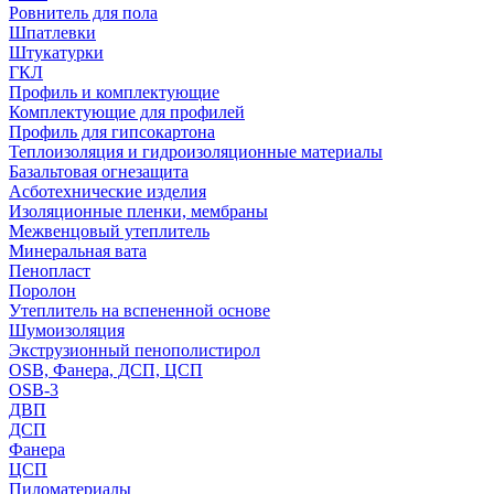
Ровнитель для пола
Шпатлевки
Штукатурки
ГКЛ
Профиль и комплектующие
Комплектующие для профилей
Профиль для гипсокартона
Теплоизоляция и гидроизоляционные материалы
Базальтовая огнезащита
Асботехнические изделия
Изоляционные пленки, мембраны
Межвенцовый утеплитель
Минеральная вата
Пенопласт
Поролон
Утеплитель на вспененной основе
Шумоизоляция
Экструзионный пенополистирол
OSB, Фанера, ДСП, ЦСП
OSB-3
ДВП
ДСП
Фанера
ЦСП
Пиломатериалы