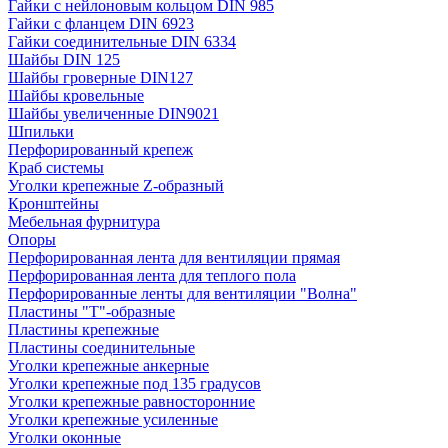
Гайки с нейлоновым кольцом DIN 985
Гайки с фланцем DIN 6923
Гайки соединительные DIN 6334
Шайбы DIN 125
Шайбы гроверные DIN127
Шайбы кровельные
Шайбы увеличенные DIN9021
Шпильки
Перфорированный крепеж
Краб системы
Уголки крепежные Z-образный
Кронштейны
Мебельная фурнитура
Опоры
Перфорированная лента для вентиляции прямая
Перфорированная лента для теплого пола
Перфорированные ленты для вентиляции "Волна"
Пластины "Т"-образные
Пластины крепежные
Пластины соединительные
Уголки крепежные анкерные
Уголки крепежные под 135 градусов
Уголки крепежные равносторонние
Уголки крепежные усиленные
Уголки оконные