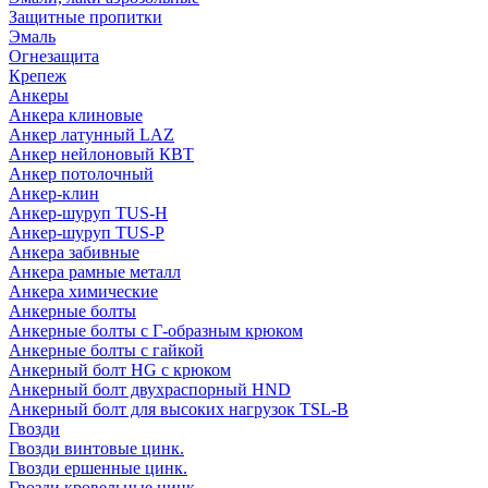
Защитные пропитки
Эмаль
Огнезащита
Крепеж
Анкеры
Анкера клиновые
Анкер латунный LAZ
Анкер нейлоновый КВТ
Анкер потолочный
Анкер-клин
Анкер-шуруп TUS-H
Анкер-шуруп TUS-P
Анкера забивные
Анкера рамные металл
Анкера химические
Анкерные болты
Анкерные болты с Г-образным крюком
Анкерные болты с гайкой
Анкерный болт HG с крюком
Анкерный болт двухраспорный HND
Анкерный болт для высоких нагрузок TSL-B
Гвозди
Гвозди винтовые цинк.
Гвозди ершенные цинк.
Гвозди кровельные цинк