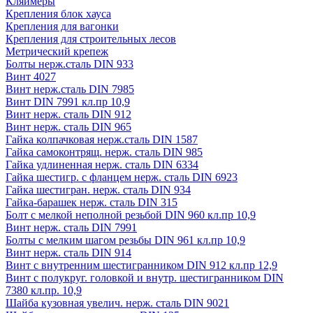
Кляймеры
Крепления блок хауса
Крепления для вагонки
Крепления для строительных лесов
Метрический крепеж
Болты нерж.сталь DIN 933
Винт 4027
Винт нерж.сталь DIN 7985
Винт DIN 7991 кл.пр 10,9
Винт нерж. сталь DIN 912
Винт нерж. сталь DIN 965
Гайка колпачковая нерж.сталь DIN 1587
Гайка самоконтрящ. нерж. сталь DIN 985
Гайка удлиненная нерж. сталь DIN 6334
Гайка шестигр. с фланцем нерж. сталь DIN 6923
Гайка шестигран. нерж. сталь DIN 934
Гайка-барашек нерж. сталь DIN 315
Болт с мелкой неполной резьбой DIN 960 кл.пр 10,9
Винт нерж. сталь DIN 7991
Болты с мелким шагом резьбы DIN 961 кл.пр 10,9
Винт нерж. сталь DIN 914
Винт с внутренним шестигранником DIN 912 кл.пр 12,9
Винт с полукруг. головкой и внутр. шестигранником DIN
7380 кл.пр. 10,9
Шайба кузовная увелич. нерж. сталь DIN 9021