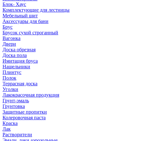
Блок- Хаус
Комплектующие для лестницы
Мебельный щит
Аксессуары для бани
Брус
Брусок сухой строганный
Вагонка
Двери
Доска обрезная
Доска пола
Имитация бруса
Нащельники
Плинтус
Полок
Террасная доска
Уголки
Лакокрасочная продукция
Грунт-эмаль
Грунтовка
Защитные пропитки
Колеровочная паста
Краска
Лак
Растворители
Эмали, лаки аэрозольные