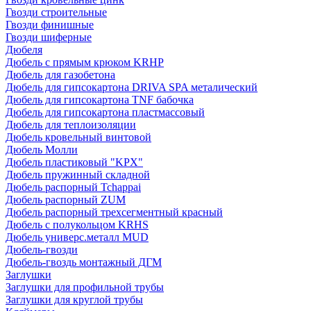
Гвозди строительные
Гвозди финишные
Гвозди шиферные
Дюбеля
Дюбель с прямым крюком KRHP
Дюбель для газобетона
Дюбель для гипсокартона DRIVA SPA металический
Дюбель для гипсокартона TNF бабочка
Дюбель для гипсокартона пластмассовый
Дюбель для теплоизоляции
Дюбель кровельный винтовой
Дюбель Молли
Дюбель пластиковый "KPX"
Дюбель пружинный складной
Дюбель распорный Tchappai
Дюбель распорный ZUM
Дюбель распорный трехсегментный красный
Дюбель с полукольцом KRHS
Дюбель универс.металл MUD
Дюбель-гвозди
Дюбель-гвоздь монтажный ДГМ
Заглушки
Заглушки для профильной трубы
Заглушки для круглой трубы