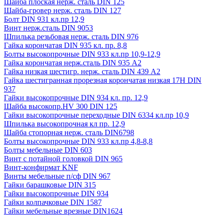
Шайба плоская нерж. сталь DIN 125
Шайба-гровер нерж. сталь DIN 127
Болт DIN 931 кл.пр 12,9
Винт нерж.сталь DIN 9053
Шпилька резьбовая нерж. сталь DIN 976
Гайка корончатая DIN 935 кл. пр. 8,8
Болты высокопрочные DIN 933 кл.пр 10,9-12,9
Гайка корончатая нерж.сталь DIN 935 А2
Гайка низкая шестигр. нерж. сталь DIN 439 А2
Гайка шестигранная прорезная корончатая низкая 17H DIN
937
Гайки высокопрочные DIN 934 кл. пр. 12,9
Шайба высокопр.HV 300 DIN 125
Гайки высокопрочные переходные DIN 6334 кл.пр 10,9
Шпилька высокопрочная кл пр. 12,9
Шайба стопорная нерж. сталь DIN6798
Болты высокопрочные DIN 933 кл.пр 4,8-8,8
Болты мебельные DIN 603
Винт с потайной головкой DIN 965
Винт-конфирмат KNF
Винты мебельные п/сф DIN 967
Гайки барашковые DIN 315
Гайки высокопрочные DIN 934
Гайки колпачковые DIN 1587
Гайки мебельные врезные DIN1624