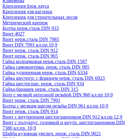
Кляймеры
Крепления блок хауса
Крепления для вагонки
Крепления для строительных лесов
Метрический крепеж
Болты нерж.сталь DIN 933
Винт 4027
Винт нерж.сталь DIN 7985
Винт DIN 7991 кл.пр 10,9
Винт нерж. сталь DIN 912
Винт нерж. сталь DIN 965
Гайка колпачковая нерж.сталь DIN 1587
Гайка самоконтрящ. нерж. сталь DIN 985
Гайка удлиненная нерж. сталь DIN 6334
Гайка шестигр. с фланцем нерж. сталь DIN 6923
Гайка шестигран. нерж. сталь DIN 934
Гайка-барашек нерж. сталь DIN 315
Болт с мелкой неполной резьбой DIN 960 кл.пр 10,9
Винт нерж. сталь DIN 7991
Болты с мелким шагом резьбы DIN 961 кл.пр 10,9
Винт нерж. сталь DIN 914
Винт с внутренним шестигранником DIN 912 кл.пр 12,9
Винт с полукруг. головкой и внутр. шестигранником DIN
7380 кл.пр. 10,9
Шайба кузовная увелич. нерж. сталь DIN 9021