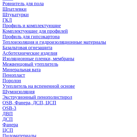
Ровнитель для пола
Шпатлевки
Штукатурки
ГКЛ
Профиль и комплектующие
Комплектующие для профилей
Профиль для гипсокартона
Теплоизоляция и гидроизоляционные материалы
Базальтовая огнезащита
Асботехнические изделия
Изоляционные пленки, мембраны
Межвенцовый утеплитель
Минеральная вата
Пенопласт
Поролон
Утеплитель на вспененной основе
Шумоизоляция
Экструзионный пенополистирол
OSB, Фанера, ДСП, ЦСП
OSB-3
ДВП
ДСП
Фанера
ЦСП
Пиломатериалы