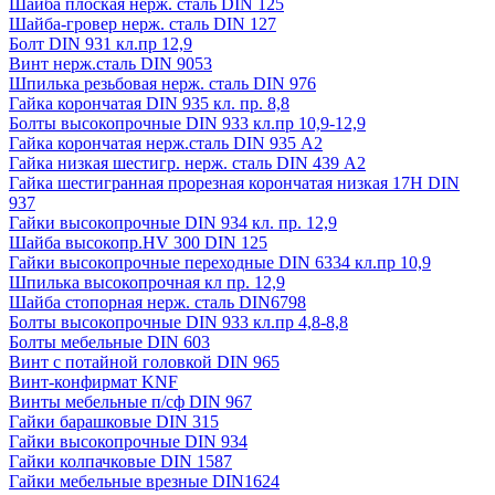
Шайба плоская нерж. сталь DIN 125
Шайба-гровер нерж. сталь DIN 127
Болт DIN 931 кл.пр 12,9
Винт нерж.сталь DIN 9053
Шпилька резьбовая нерж. сталь DIN 976
Гайка корончатая DIN 935 кл. пр. 8,8
Болты высокопрочные DIN 933 кл.пр 10,9-12,9
Гайка корончатая нерж.сталь DIN 935 А2
Гайка низкая шестигр. нерж. сталь DIN 439 А2
Гайка шестигранная прорезная корончатая низкая 17H DIN
937
Гайки высокопрочные DIN 934 кл. пр. 12,9
Шайба высокопр.HV 300 DIN 125
Гайки высокопрочные переходные DIN 6334 кл.пр 10,9
Шпилька высокопрочная кл пр. 12,9
Шайба стопорная нерж. сталь DIN6798
Болты высокопрочные DIN 933 кл.пр 4,8-8,8
Болты мебельные DIN 603
Винт с потайной головкой DIN 965
Винт-конфирмат KNF
Винты мебельные п/сф DIN 967
Гайки барашковые DIN 315
Гайки высокопрочные DIN 934
Гайки колпачковые DIN 1587
Гайки мебельные врезные DIN1624