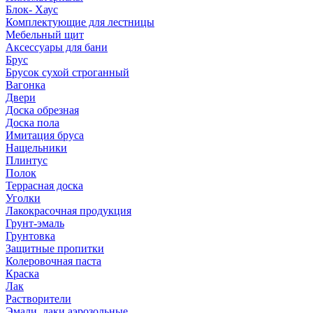
Блок- Хаус
Комплектующие для лестницы
Мебельный щит
Аксессуары для бани
Брус
Брусок сухой строганный
Вагонка
Двери
Доска обрезная
Доска пола
Имитация бруса
Нащельники
Плинтус
Полок
Террасная доска
Уголки
Лакокрасочная продукция
Грунт-эмаль
Грунтовка
Защитные пропитки
Колеровочная паста
Краска
Лак
Растворители
Эмали, лаки аэрозольные