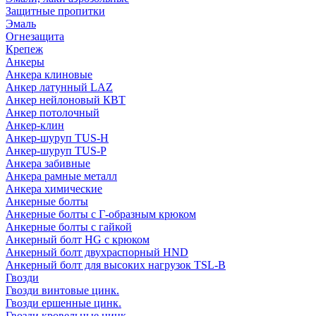
Защитные пропитки
Эмаль
Огнезащита
Крепеж
Анкеры
Анкера клиновые
Анкер латунный LAZ
Анкер нейлоновый КВТ
Анкер потолочный
Анкер-клин
Анкер-шуруп TUS-H
Анкер-шуруп TUS-P
Анкера забивные
Анкера рамные металл
Анкера химические
Анкерные болты
Анкерные болты с Г-образным крюком
Анкерные болты с гайкой
Анкерный болт HG с крюком
Анкерный болт двухраспорный HND
Анкерный болт для высоких нагрузок TSL-B
Гвозди
Гвозди винтовые цинк.
Гвозди ершенные цинк.
Гвозди кровельные цинк