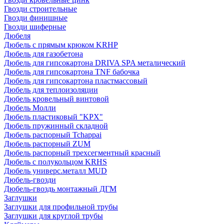
Гвозди строительные
Гвозди финишные
Гвозди шиферные
Дюбеля
Дюбель с прямым крюком KRHP
Дюбель для газобетона
Дюбель для гипсокартона DRIVA SPA металический
Дюбель для гипсокартона TNF бабочка
Дюбель для гипсокартона пластмассовый
Дюбель для теплоизоляции
Дюбель кровельный винтовой
Дюбель Молли
Дюбель пластиковый "KPX"
Дюбель пружинный складной
Дюбель распорный Tchappai
Дюбель распорный ZUM
Дюбель распорный трехсегментный красный
Дюбель с полукольцом KRHS
Дюбель универс.металл MUD
Дюбель-гвозди
Дюбель-гвоздь монтажный ДГМ
Заглушки
Заглушки для профильной трубы
Заглушки для круглой трубы