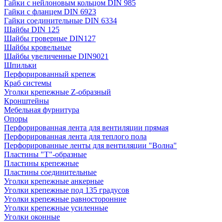
Гайки с нейлоновым кольцом DIN 985
Гайки с фланцем DIN 6923
Гайки соединительные DIN 6334
Шайбы DIN 125
Шайбы гроверные DIN127
Шайбы кровельные
Шайбы увеличенные DIN9021
Шпильки
Перфорированный крепеж
Краб системы
Уголки крепежные Z-образный
Кронштейны
Мебельная фурнитура
Опоры
Перфорированная лента для вентиляции прямая
Перфорированная лента для теплого пола
Перфорированные ленты для вентиляции "Волна"
Пластины "Т"-образные
Пластины крепежные
Пластины соединительные
Уголки крепежные анкерные
Уголки крепежные под 135 градусов
Уголки крепежные равносторонние
Уголки крепежные усиленные
Уголки оконные