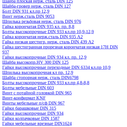
Шайба плоская нерж. сталь DIN 125
Шайба-гровер нерж. сталь DIN 127
Болт DIN 931 кл.пр 12,9
Винт нерж.сталь DIN 9053
Шпилька резьбовая нерж. сталь DIN 976
Гайка корончатая DIN 935 кл. пр. 8,8
Болты высокопрочные DIN 933 кл.пр 10,9-12,9
Гайка корончатая нерж.сталь DIN 935 А2
Гайка низкая шестигр. нерж. сталь DIN 439 А2
Гайка шестигранная прорезная корончатая низкая 17H DIN
937
Гайки высокопрочные DIN 934 кл. пр. 12,9
Шайба высокопр.HV 300 DIN 125
Гайки высокопрочные переходные DIN 6334 кл.пр 10,9
Шпилька высокопрочная кл пр. 12,9
Шайба стопорная нерж. сталь DIN6798
Болты высокопрочные DIN 933 кл.пр 4,8-8,8
Болты мебельные DIN 603
Винт с потайной головкой DIN 965
Винт-конфирмат KNF
Винты мебельные п/сф DIN 967
Гайки барашковые DIN 315
Гайки высокопрочные DIN 934
Гайки колпачковые DIN 1587
Гайки мебельные врезные DIN1624