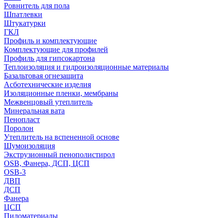
Ровнитель для пола
Шпатлевки
Штукатурки
ГКЛ
Профиль и комплектующие
Комплектующие для профилей
Профиль для гипсокартона
Теплоизоляция и гидроизоляционные материалы
Базальтовая огнезащита
Асботехнические изделия
Изоляционные пленки, мембраны
Межвенцовый утеплитель
Минеральная вата
Пенопласт
Поролон
Утеплитель на вспененной основе
Шумоизоляция
Экструзионный пенополистирол
OSB, Фанера, ДСП, ЦСП
OSB-3
ДВП
ДСП
Фанера
ЦСП
Пиломатериалы