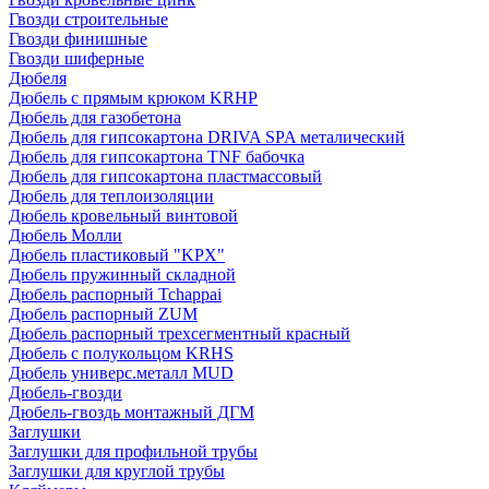
Гвозди строительные
Гвозди финишные
Гвозди шиферные
Дюбеля
Дюбель с прямым крюком KRHP
Дюбель для газобетона
Дюбель для гипсокартона DRIVA SPA металический
Дюбель для гипсокартона TNF бабочка
Дюбель для гипсокартона пластмассовый
Дюбель для теплоизоляции
Дюбель кровельный винтовой
Дюбель Молли
Дюбель пластиковый "KPX"
Дюбель пружинный складной
Дюбель распорный Tchappai
Дюбель распорный ZUM
Дюбель распорный трехсегментный красный
Дюбель с полукольцом KRHS
Дюбель универс.металл MUD
Дюбель-гвозди
Дюбель-гвоздь монтажный ДГМ
Заглушки
Заглушки для профильной трубы
Заглушки для круглой трубы