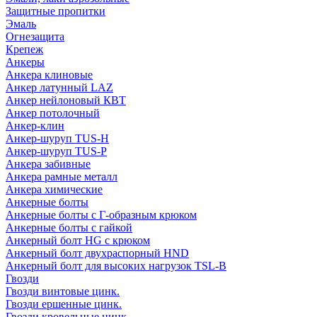
Защитные пропитки
Эмаль
Огнезащита
Крепеж
Анкеры
Анкера клиновые
Анкер латунный LAZ
Анкер нейлоновый КВТ
Анкер потолочный
Анкер-клин
Анкер-шуруп TUS-H
Анкер-шуруп TUS-P
Анкера забивные
Анкера рамные металл
Анкера химические
Анкерные болты
Анкерные болты с Г-образным крюком
Анкерные болты с гайкой
Анкерный болт HG с крюком
Анкерный болт двухраспорный HND
Анкерный болт для высоких нагрузок TSL-B
Гвозди
Гвозди винтовые цинк.
Гвозди ершенные цинк.
Гвозди кровельные цинк