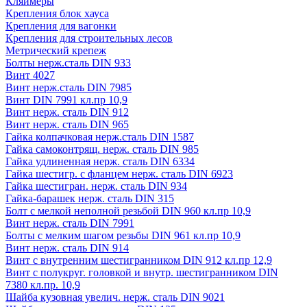
Кляймеры
Крепления блок хауса
Крепления для вагонки
Крепления для строительных лесов
Метрический крепеж
Болты нерж.сталь DIN 933
Винт 4027
Винт нерж.сталь DIN 7985
Винт DIN 7991 кл.пр 10,9
Винт нерж. сталь DIN 912
Винт нерж. сталь DIN 965
Гайка колпачковая нерж.сталь DIN 1587
Гайка самоконтрящ. нерж. сталь DIN 985
Гайка удлиненная нерж. сталь DIN 6334
Гайка шестигр. с фланцем нерж. сталь DIN 6923
Гайка шестигран. нерж. сталь DIN 934
Гайка-барашек нерж. сталь DIN 315
Болт с мелкой неполной резьбой DIN 960 кл.пр 10,9
Винт нерж. сталь DIN 7991
Болты с мелким шагом резьбы DIN 961 кл.пр 10,9
Винт нерж. сталь DIN 914
Винт с внутренним шестигранником DIN 912 кл.пр 12,9
Винт с полукруг. головкой и внутр. шестигранником DIN
7380 кл.пр. 10,9
Шайба кузовная увелич. нерж. сталь DIN 9021