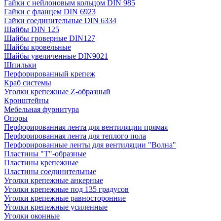
Гайки с нейлоновым кольцом DIN 985
Гайки с фланцем DIN 6923
Гайки соединительные DIN 6334
Шайбы DIN 125
Шайбы гроверные DIN127
Шайбы кровельные
Шайбы увеличенные DIN9021
Шпильки
Перфорированный крепеж
Краб системы
Уголки крепежные Z-образный
Кронштейны
Мебельная фурнитура
Опоры
Перфорированная лента для вентиляции прямая
Перфорированная лента для теплого пола
Перфорированные ленты для вентиляции "Волна"
Пластины "Т"-образные
Пластины крепежные
Пластины соединительные
Уголки крепежные анкерные
Уголки крепежные под 135 градусов
Уголки крепежные равносторонние
Уголки крепежные усиленные
Уголки оконные