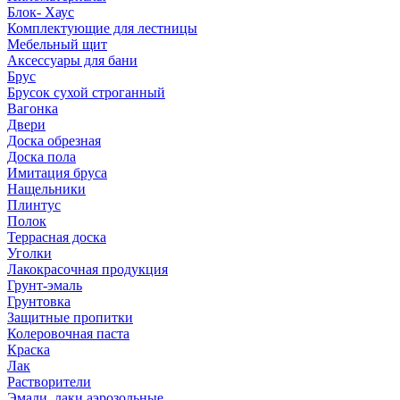
Блок- Хаус
Комплектующие для лестницы
Мебельный щит
Аксессуары для бани
Брус
Брусок сухой строганный
Вагонка
Двери
Доска обрезная
Доска пола
Имитация бруса
Нащельники
Плинтус
Полок
Террасная доска
Уголки
Лакокрасочная продукция
Грунт-эмаль
Грунтовка
Защитные пропитки
Колеровочная паста
Краска
Лак
Растворители
Эмали, лаки аэрозольные