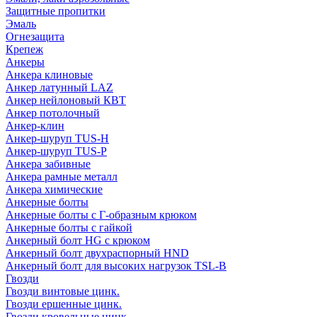
Защитные пропитки
Эмаль
Огнезащита
Крепеж
Анкеры
Анкера клиновые
Анкер латунный LAZ
Анкер нейлоновый КВТ
Анкер потолочный
Анкер-клин
Анкер-шуруп TUS-H
Анкер-шуруп TUS-P
Анкера забивные
Анкера рамные металл
Анкера химические
Анкерные болты
Анкерные болты с Г-образным крюком
Анкерные болты с гайкой
Анкерный болт HG с крюком
Анкерный болт двухраспорный HND
Анкерный болт для высоких нагрузок TSL-B
Гвозди
Гвозди винтовые цинк.
Гвозди ершенные цинк.
Гвозди кровельные цинк