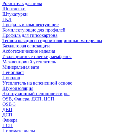
Ровнитель для пола
Шпатлевки
Штукатурки
ГКЛ
Профиль и комплектующие
Комплектующие для профилей
Профиль для гипсокартона
Теплоизоляция и гидроизоляционные материалы
Базальтовая огнезащита
Асботехнические изделия
Изоляционные пленки, мембраны
Межвенцовый утеплитель
Минеральная вата
Пенопласт
Поролон
Утеплитель на вспененной основе
Шумоизоляция
Экструзионный пенополистирол
OSB, Фанера, ДСП, ЦСП
OSB-3
ДВП
ДСП
Фанера
ЦСП
Пиломатериалы