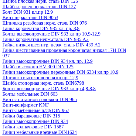
Шайба плоская нерж. сталь DIN 125
Шайба-гровер нерж. сталь DIN 127
Болт DIN 931 кл.пр 12,9
Винт нерж.сталь DIN 9053
Шпилька резьбовая нерж. сталь DIN 976
Гайка корончатая DIN 935 кл. пр. 8,8
Болты высокопрочные DIN 933 кл.пр 10,9-12,9
Гайка корончатая нерж.сталь DIN 935 А2
Гайка низкая шестигр. нерж. сталь DIN 439 А2
Гайка шестигранная прорезная корончатая низкая 17H DIN
937
Гайки высокопрочные DIN 934 кл. пр. 12,9
Шайба высокопр.HV 300 DIN 125
Гайки высокопрочные переходные DIN 6334 кл.пр 10,9
Шпилька высокопрочная кл пр. 12,9
Шайба стопорная нерж. сталь DIN6798
Болты высокопрочные DIN 933 кл.пр 4,8-8,8
Болты мебельные DIN 603
Винт с потайной головкой DIN 965
Винт-конфирмат KNF
Винты мебельные п/сф DIN 967
Гайки барашковые DIN 315
Гайки высокопрочные DIN 934
Гайки колпачковые DIN 1587
Гайки мебельные врезные DIN1624