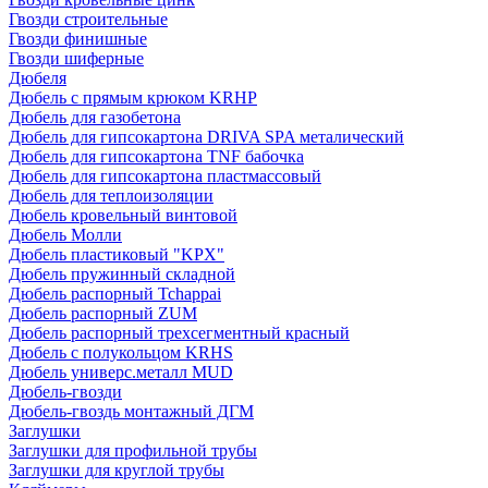
Гвозди строительные
Гвозди финишные
Гвозди шиферные
Дюбеля
Дюбель с прямым крюком KRHP
Дюбель для газобетона
Дюбель для гипсокартона DRIVA SPA металический
Дюбель для гипсокартона TNF бабочка
Дюбель для гипсокартона пластмассовый
Дюбель для теплоизоляции
Дюбель кровельный винтовой
Дюбель Молли
Дюбель пластиковый "KPX"
Дюбель пружинный складной
Дюбель распорный Tchappai
Дюбель распорный ZUM
Дюбель распорный трехсегментный красный
Дюбель с полукольцом KRHS
Дюбель универс.металл MUD
Дюбель-гвозди
Дюбель-гвоздь монтажный ДГМ
Заглушки
Заглушки для профильной трубы
Заглушки для круглой трубы