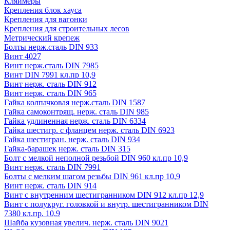
Кляймеры
Крепления блок хауса
Крепления для вагонки
Крепления для строительных лесов
Метрический крепеж
Болты нерж.сталь DIN 933
Винт 4027
Винт нерж.сталь DIN 7985
Винт DIN 7991 кл.пр 10,9
Винт нерж. сталь DIN 912
Винт нерж. сталь DIN 965
Гайка колпачковая нерж.сталь DIN 1587
Гайка самоконтрящ. нерж. сталь DIN 985
Гайка удлиненная нерж. сталь DIN 6334
Гайка шестигр. с фланцем нерж. сталь DIN 6923
Гайка шестигран. нерж. сталь DIN 934
Гайка-барашек нерж. сталь DIN 315
Болт с мелкой неполной резьбой DIN 960 кл.пр 10,9
Винт нерж. сталь DIN 7991
Болты с мелким шагом резьбы DIN 961 кл.пр 10,9
Винт нерж. сталь DIN 914
Винт с внутренним шестигранником DIN 912 кл.пр 12,9
Винт с полукруг. головкой и внутр. шестигранником DIN
7380 кл.пр. 10,9
Шайба кузовная увелич. нерж. сталь DIN 9021