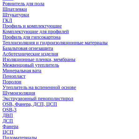
Ровнитель для пола
Шпатлевки
Штукатурки
ГКЛ
Профиль и комплектующие
Комплектующие для профилей
Профиль для гипсокартона
Теплоизоляция и гидроизоляционные материалы
Базальтовая огнезащита
Асботехнические изделия
Изоляционные пленки, мембраны
Межвенцовый утеплитель
Минеральная вата
Пенопласт
Поролон
Утеплитель на вспененной основе
Шумоизоляция
Экструзионный пенополистирол
OSB, Фанера, ДСП, ЦСП
OSB-3
ДВП
ДСП
Фанера
ЦСП
Пиломатериалы