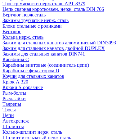
Трос ср.мягкости нерж.сталь АРТ 8379
Цепь сварная короткозвен. нерж. сталь DIN 766
Вертлюг нерж.сталь
Зажимы трубчатые нерж. сталь
Блоки стальные с роликами
Вертлюг
Кольца нерж. сталь
Зажим для стальных канатов алюминиевый DIN3093
Зажим для стальных канатов двойной DUPLEX
Зажимы для стальных канатов DIN741
Карабины C
Карабины винтовые (соединитель цепи)
Карабины с фиксатором D
Коуши для стальных канатов
Крюк А 320
Крюки S-образные
Рым-болты
Рым-гайки
Талрепы
Тросы
Цепи
Автокрепеж
Шплинты
Кольцо-шплинт нерж. сталь
Шплинт игольчатый нерж.сталь