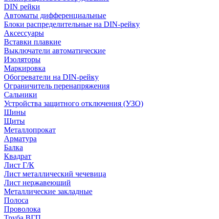
DIN рейки
Автоматы дифференциальные
Блоки распределительные на DIN-рейку
Аксессуары
Вставки плавкие
Выключатели автоматические
Изоляторы
Маркировка
Обогреватели на DIN-рейку
Ограничитель перенапряжения
Сальники
Устройства защитного отключения (УЗО)
Шины
Щиты
Металлопрокат
Арматура
Балка
Квадрат
Лист Г/К
Лист металлический чечевица
Лист нержавеющий
Металлические закладные
Полоса
Проволока
Труба ВГП