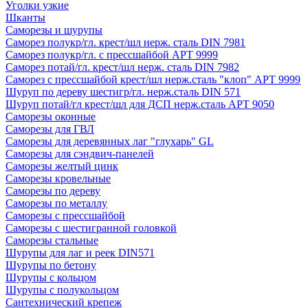
Уголки узкие
Шканты
Саморезы и шурупы
Саморез полукр/гл. крест/шл нерж. сталь DIN 7981
Саморез полукр/гл. с прессшайбой АРТ 9999
Саморез потай/гл. крест/шл нерж. сталь DIN 7982
Саморез с прессшайбой крест/шл нерж.сталь "клоп" АРТ 9999
Шуруп по дереву шестигр/гл. нерж.сталь DIN 571
Шуруп потай/гл крест/шл для ДСП нерж.сталь АРТ 9050
Саморезы оконные
Саморезы для ГВЛ
Саморезы для деревянных лаг "глухарь" GL
Саморезы для сэндвич-панелей
Саморезы желтый цинк
Саморезы кровельные
Саморезы по дереву
Саморезы по металлу
Саморезы с прессшайбой
Саморезы с шестигранной головкой
Саморезы стальные
Шурупы для лаг и реек DIN571
Шурупы по бетону
Шурупы с кольцом
Шурупы с полукольцом
Сантехнический крепеж