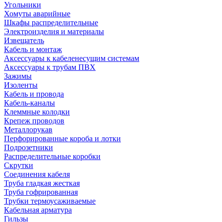
Угольники
Хомуты аварийные
Шкафы распределительные
Электроизделия и материалы
Извещатель
Кабель и монтаж
Аксессуары к кабеленесущим системам
Аксессуары к трубам ПВХ
Зажимы
Изоленты
Кабель и провода
Кабель-каналы
Клеммные колодки
Крепеж проводов
Металлорукав
Перфорированные короба и лотки
Подрозетники
Распределительные коробки
Скрутки
Соединения кабеля
Труба гладкая жесткая
Труба гофрированная
Трубки термоусаживаемые
Кабельная арматура
Гильзы