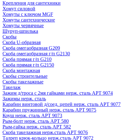
Крепления для сантехники
Хомут силовой
Хомуты с ключом MGF
Хомуты сантехнические
Хомуты червячные
Шуруп-шпилька
Скобы
Скоба U-образная
Скоба омегаобразная G209
Скоба омегаобразная г/п G2130
Скоба прямая г/п G210
Скоба прямая г/п G2150
Скоба монтажная
Скобы строительные
Скобы такелажные
Такелаж
Зажим д/троса с 2мя гайками нерж. сталь АРТ 9074
Зажимы нерж. сталь
Карабин винтовой д/соед. цепей нерж. сталь АРТ 9077
Карабин пружинный нерж. сталь АРТ 9075
Коуш нерж. сталь АРТ 9073
Рым-болт нерж. сталь АРТ 580
Рым-гайка нерж. сталь АРТ 582
Скоба такелажная нерж.сталь АРТ 9076
Талреп крюк-кольцо нерж.сталь АРТ 9072