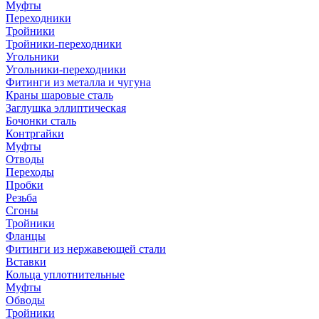
Муфты
Переходники
Тройники
Тройники-переходники
Угольники
Угольники-переходники
Фитинги из металла и чугуна
Краны шаровые сталь
Заглушка эллиптическая
Бочонки сталь
Контргайки
Муфты
Отводы
Переходы
Пробки
Резьба
Сгоны
Тройники
Фланцы
Фитинги из нержавеющей стали
Вставки
Кольца уплотнительные
Муфты
Обводы
Тройники