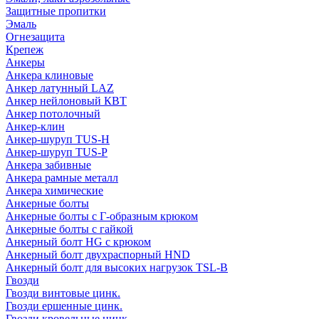
Защитные пропитки
Эмаль
Огнезащита
Крепеж
Анкеры
Анкера клиновые
Анкер латунный LAZ
Анкер нейлоновый КВТ
Анкер потолочный
Анкер-клин
Анкер-шуруп TUS-H
Анкер-шуруп TUS-P
Анкера забивные
Анкера рамные металл
Анкера химические
Анкерные болты
Анкерные болты с Г-образным крюком
Анкерные болты с гайкой
Анкерный болт HG с крюком
Анкерный болт двухраспорный HND
Анкерный болт для высоких нагрузок TSL-B
Гвозди
Гвозди винтовые цинк.
Гвозди ершенные цинк.
Гвозди кровельные цинк