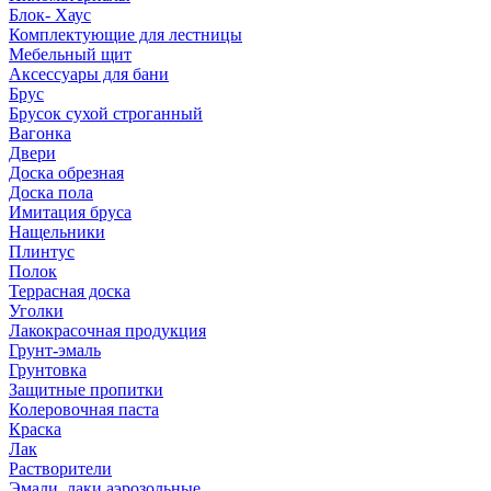
Блок- Хаус
Комплектующие для лестницы
Мебельный щит
Аксессуары для бани
Брус
Брусок сухой строганный
Вагонка
Двери
Доска обрезная
Доска пола
Имитация бруса
Нащельники
Плинтус
Полок
Террасная доска
Уголки
Лакокрасочная продукция
Грунт-эмаль
Грунтовка
Защитные пропитки
Колеровочная паста
Краска
Лак
Растворители
Эмали, лаки аэрозольные