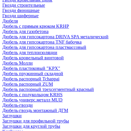
Гвозди строительные
Гвозди финишные
Гвозди шиферные
Дюбеля
Дюбель с прямым крюком KRHP
Дюбель для газобетона
Дюбель для гипсокартона DRIVA SPA металический
Дюбель для гипсокартона TNF бабочка
Дюбель для гипсокартона пластмассовый
Дюбель для теплоизоляции
Дюбель кровельный винтовой
Дюбель Молли
Дюбель пластиковый "KPX"
Дюбель пружинный складной
Дюбель распорный Tchappai
Дюбель распорный ZUM
Дюбель распорный трехсегментный красный
Дюбель с полукольцом KRHS
Дюбель универс.металл MUD
Дюбель-гвозди
Дюбель-гвоздь монтажный ДГМ
Заглушки
Заглушки для профильной трубы
Заглушки для круглой трубы