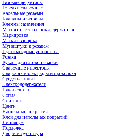
Газовые редукторы
Горелки сварочные
Кабельные разьемы
Клапаны и затворы
Клеммы заземления
Магнитные угольники, держатели
Маркировка
Маски сварщика
Мундштуки к резакам
Пускозарядные устройства
Резаки
Рукава для газовой сварки
Сварочные инверторы
Сварочные электроды и проволока
Средства защиты
Электрододержатели
Наконечники
Сопла
Спирали
Цанги
Напольные покрытия
Клей для напольных покрытий
Линолеум
Подложка
Двери и фурнитура