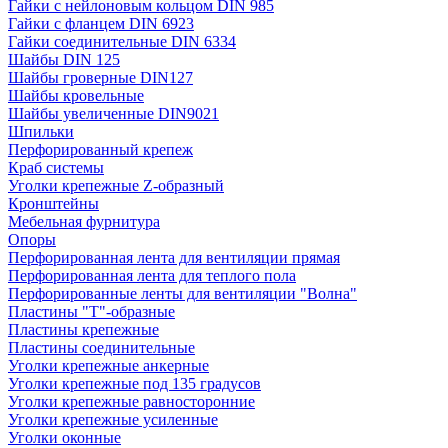
Гайки с нейлоновым кольцом DIN 985
Гайки с фланцем DIN 6923
Гайки соединительные DIN 6334
Шайбы DIN 125
Шайбы гроверные DIN127
Шайбы кровельные
Шайбы увеличенные DIN9021
Шпильки
Перфорированный крепеж
Краб системы
Уголки крепежные Z-образный
Кронштейны
Мебельная фурнитура
Опоры
Перфорированная лента для вентиляции прямая
Перфорированная лента для теплого пола
Перфорированные ленты для вентиляции "Волна"
Пластины "Т"-образные
Пластины крепежные
Пластины соединительные
Уголки крепежные анкерные
Уголки крепежные под 135 градусов
Уголки крепежные равносторонние
Уголки крепежные усиленные
Уголки оконные