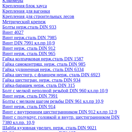
Кляймеры
Крепления блок хауса
Крепления для вагонки
Крепления для строительных лесов
Метрический крепеж
Болты нерж.сталь DIN 933
Винт 4027
Винт нерж.сталь DIN 7985
Винт DIN 7991 кл.пр 10,9
Винт нерж. сталь DIN 912
Винт нерж. сталь DIN 965
Гайка колпачковая нерж.сталь DIN 1587
Гайка самоконтрящ. нерж. сталь DIN 985
Гайка удлиненная нерж. сталь DIN 6334
Гайка шестигр. с фланцем нерж. сталь DIN 6923
Гайка шестигран. нерж. сталь DIN 934
Гайка-барашек нерж. сталь DIN 315
Болт с мелкой неполной резьбой DIN 960 кл.пр 10,9
Винт нерж. сталь DIN 7991
Болты с мелким шагом резьбы DIN 961 кл.пр 10,9
Винт нерж. сталь DIN 914
Винт с внутренним шестигранником DIN 912 кл.пр 12,9
Винт с полукруг. головкой и внутр. шестигранником DIN
7380 кл.пр. 10,9
Шайба кузовная увелич. нерж. сталь DIN 9021