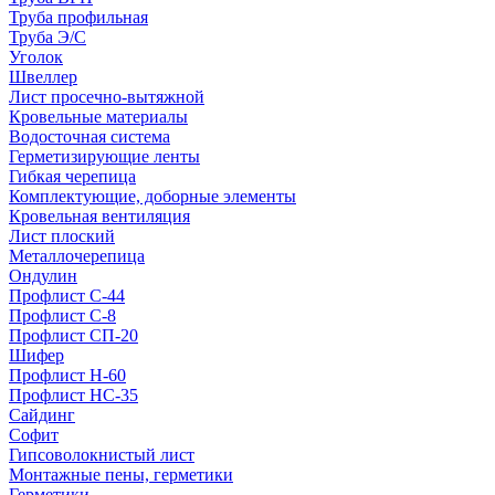
Труба профильная
Труба Э/С
Уголок
Швеллер
Лист просечно-вытяжной
Кровельные материалы
Водосточная система
Герметизирующие ленты
Гибкая черепица
Комплектующие, доборные элементы
Кровельная вентиляция
Лист плоский
Металлочерепица
Ондулин
Профлист С-44
Профлист С-8
Профлист СП-20
Шифер
Профлист Н-60
Профлист НС-35
Сайдинг
Софит
Гипсоволокнистый лист
Монтажные пены, герметики
Герметики