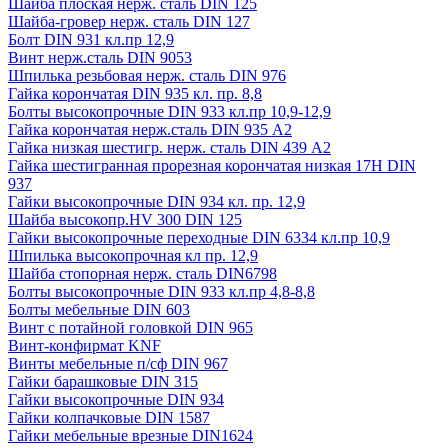
Шайба плоская нерж. сталь DIN 125
Шайба-гровер нерж. сталь DIN 127
Болт DIN 931 кл.пр 12,9
Винт нерж.сталь DIN 9053
Шпилька резьбовая нерж. сталь DIN 976
Гайка корончатая DIN 935 кл. пр. 8,8
Болты высокопрочные DIN 933 кл.пр 10,9-12,9
Гайка корончатая нерж.сталь DIN 935 А2
Гайка низкая шестигр. нерж. сталь DIN 439 А2
Гайка шестигранная прорезная корончатая низкая 17H DIN
937
Гайки высокопрочные DIN 934 кл. пр. 12,9
Шайба высокопр.HV 300 DIN 125
Гайки высокопрочные переходные DIN 6334 кл.пр 10,9
Шпилька высокопрочная кл пр. 12,9
Шайба стопорная нерж. сталь DIN6798
Болты высокопрочные DIN 933 кл.пр 4,8-8,8
Болты мебельные DIN 603
Винт с потайной головкой DIN 965
Винт-конфирмат KNF
Винты мебельные п/сф DIN 967
Гайки барашковые DIN 315
Гайки высокопрочные DIN 934
Гайки колпачковые DIN 1587
Гайки мебельные врезные DIN1624