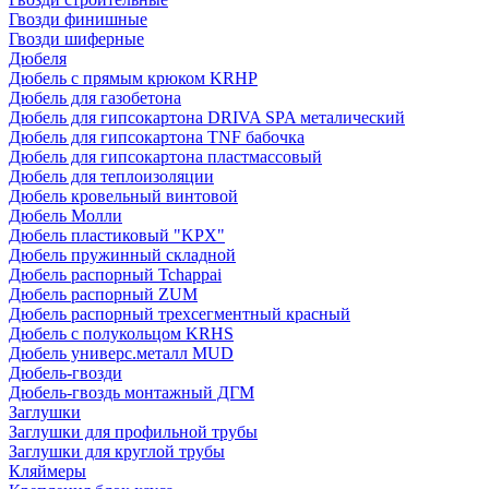
Гвозди финишные
Гвозди шиферные
Дюбеля
Дюбель с прямым крюком KRHP
Дюбель для газобетона
Дюбель для гипсокартона DRIVA SPA металический
Дюбель для гипсокартона TNF бабочка
Дюбель для гипсокартона пластмассовый
Дюбель для теплоизоляции
Дюбель кровельный винтовой
Дюбель Молли
Дюбель пластиковый "KPX"
Дюбель пружинный складной
Дюбель распорный Tchappai
Дюбель распорный ZUM
Дюбель распорный трехсегментный красный
Дюбель с полукольцом KRHS
Дюбель универс.металл MUD
Дюбель-гвозди
Дюбель-гвоздь монтажный ДГМ
Заглушки
Заглушки для профильной трубы
Заглушки для круглой трубы
Кляймеры