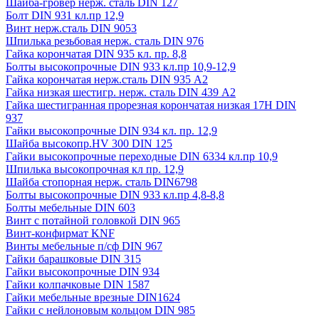
Шайба-гровер нерж. сталь DIN 127
Болт DIN 931 кл.пр 12,9
Винт нерж.сталь DIN 9053
Шпилька резьбовая нерж. сталь DIN 976
Гайка корончатая DIN 935 кл. пр. 8,8
Болты высокопрочные DIN 933 кл.пр 10,9-12,9
Гайка корончатая нерж.сталь DIN 935 А2
Гайка низкая шестигр. нерж. сталь DIN 439 А2
Гайка шестигранная прорезная корончатая низкая 17H DIN
937
Гайки высокопрочные DIN 934 кл. пр. 12,9
Шайба высокопр.HV 300 DIN 125
Гайки высокопрочные переходные DIN 6334 кл.пр 10,9
Шпилька высокопрочная кл пр. 12,9
Шайба стопорная нерж. сталь DIN6798
Болты высокопрочные DIN 933 кл.пр 4,8-8,8
Болты мебельные DIN 603
Винт с потайной головкой DIN 965
Винт-конфирмат KNF
Винты мебельные п/сф DIN 967
Гайки барашковые DIN 315
Гайки высокопрочные DIN 934
Гайки колпачковые DIN 1587
Гайки мебельные врезные DIN1624
Гайки с нейлоновым кольцом DIN 985