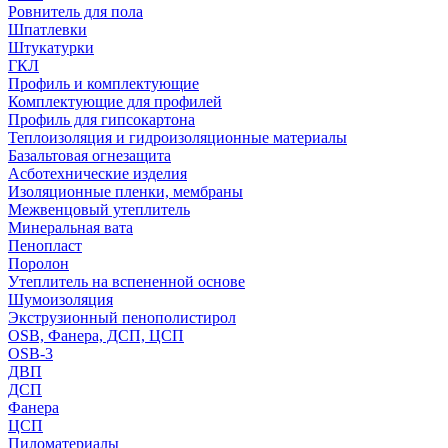
Ровнитель для пола
Шпатлевки
Штукатурки
ГКЛ
Профиль и комплектующие
Комплектующие для профилей
Профиль для гипсокартона
Теплоизоляция и гидроизоляционные материалы
Базальтовая огнезащита
Асботехнические изделия
Изоляционные пленки, мембраны
Межвенцовый утеплитель
Минеральная вата
Пенопласт
Поролон
Утеплитель на вспененной основе
Шумоизоляция
Экструзионный пенополистирол
OSB, Фанера, ДСП, ЦСП
OSB-3
ДВП
ДСП
Фанера
ЦСП
Пиломатериалы