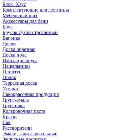
Блок- Хаус
Комплектующие для лестницы
Мебельный щит
Аксессуары для бани
Брус
Брусок сухой строганный
Вагонка
Двери
Доска обрезная
Доска пола
Имитация бруса
Нащельники
Плинтус
Полок
Террасная доска
Уголки
Лакокрасочная продукция
Грунт-эмаль
Грунтовка
Колеровочная паста
Краска
Лак
Растворители
Эмали, лаки аэрозольные
Защитные пропитки