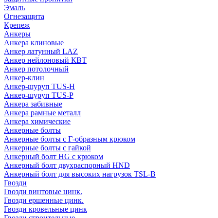
Эмаль
Огнезащита
Крепеж
Анкеры
Анкера клиновые
Анкер латунный LAZ
Анкер нейлоновый КВТ
Анкер потолочный
Анкер-клин
Анкер-шуруп TUS-H
Анкер-шуруп TUS-P
Анкера забивные
Анкера рамные металл
Анкера химические
Анкерные болты
Анкерные болты с Г-образным крюком
Анкерные болты с гайкой
Анкерный болт HG с крюком
Анкерный болт двухраспорный HND
Анкерный болт для высоких нагрузок TSL-B
Гвозди
Гвозди винтовые цинк.
Гвозди ершенные цинк.
Гвозди кровельные цинк
Гвозди строительные