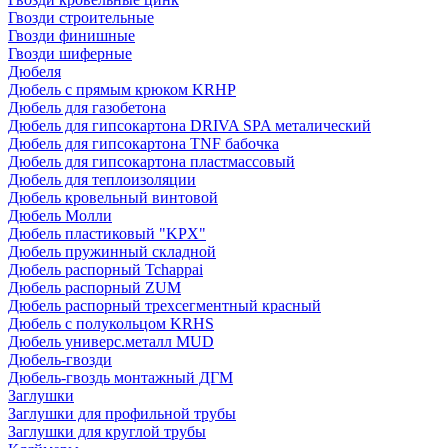
Гвозди строительные
Гвозди финишные
Гвозди шиферные
Дюбеля
Дюбель с прямым крюком KRHP
Дюбель для газобетона
Дюбель для гипсокартона DRIVA SPA металический
Дюбель для гипсокартона TNF бабочка
Дюбель для гипсокартона пластмассовый
Дюбель для теплоизоляции
Дюбель кровельный винтовой
Дюбель Молли
Дюбель пластиковый "KPX"
Дюбель пружинный складной
Дюбель распорный Tchappai
Дюбель распорный ZUM
Дюбель распорный трехсегментный красный
Дюбель с полукольцом KRHS
Дюбель универс.металл MUD
Дюбель-гвозди
Дюбель-гвоздь монтажный ДГМ
Заглушки
Заглушки для профильной трубы
Заглушки для круглой трубы