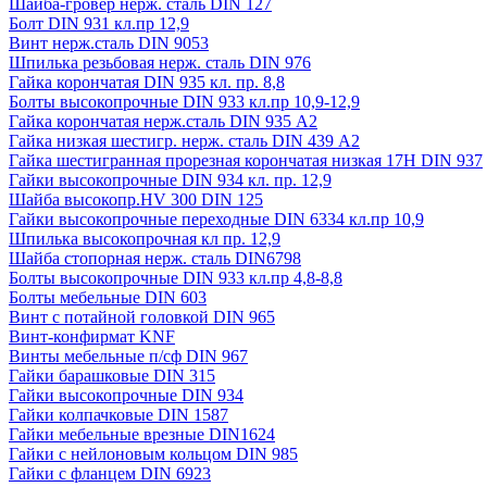
Шайба-гровер нерж. сталь DIN 127
Болт DIN 931 кл.пр 12,9
Винт нерж.сталь DIN 9053
Шпилька резьбовая нерж. сталь DIN 976
Гайка корончатая DIN 935 кл. пр. 8,8
Болты высокопрочные DIN 933 кл.пр 10,9-12,9
Гайка корончатая нерж.сталь DIN 935 А2
Гайка низкая шестигр. нерж. сталь DIN 439 А2
Гайка шестигранная прорезная корончатая низкая 17H DIN 937
Гайки высокопрочные DIN 934 кл. пр. 12,9
Шайба высокопр.HV 300 DIN 125
Гайки высокопрочные переходные DIN 6334 кл.пр 10,9
Шпилька высокопрочная кл пр. 12,9
Шайба стопорная нерж. сталь DIN6798
Болты высокопрочные DIN 933 кл.пр 4,8-8,8
Болты мебельные DIN 603
Винт с потайной головкой DIN 965
Винт-конфирмат KNF
Винты мебельные п/сф DIN 967
Гайки барашковые DIN 315
Гайки высокопрочные DIN 934
Гайки колпачковые DIN 1587
Гайки мебельные врезные DIN1624
Гайки с нейлоновым кольцом DIN 985
Гайки с фланцем DIN 6923