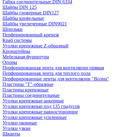
Гайки соединительные DIN 6334
Шайбы DIN 125
Шайбы гроверные DIN127
Шайбы кровельные
Шайбы увеличенные DIN9021
Шпильки
Перфорированный крепеж
Краб системы
Уголки крепежные Z-образный
Кронштейны
Мебельная фурнитура
Опоры
Перфорированная лента для вентиляции прямая
Перфорированная лента для теплого пола
Перфорированные ленты для вентиляции "Волна"
Пластины "Т"-образные
Пластины крепежные
Пластины соединительные
Уголки крепежные анкерные
Уголки крепежные под 135 градусов
Уголки крепежные равносторонние
Уголки крепежные усиленные
Уголки оконные
Уголки узкие
Шканты