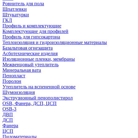
Ровнитель для пола
Шпатлевки
Штукатурки
ГКЛ
Профиль и комплектующие
Комплектующие для профилей
Профиль для гипсокартона
Теплоизоляция и гидроизоляционные материалы
Базальтовая огнезащита
Асботехнические изделия
Изоляционные пленки, мембраны
Межвенцовый утеплитель
Минеральная вата
Пенопласт
Поролон
Утеплитель на вспененной основе
Шумоизоляция
Экструзионный пенополистирол
OSB, Фанера, ДСП, ЦСП
OSB-3
ДВП
ДСП
Фанера
ЦСП
Пиломатериалы