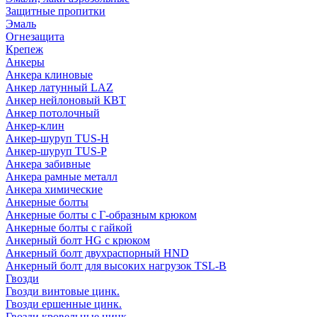
Защитные пропитки
Эмаль
Огнезащита
Крепеж
Анкеры
Анкера клиновые
Анкер латунный LAZ
Анкер нейлоновый КВТ
Анкер потолочный
Анкер-клин
Анкер-шуруп TUS-H
Анкер-шуруп TUS-P
Анкера забивные
Анкера рамные металл
Анкера химические
Анкерные болты
Анкерные болты с Г-образным крюком
Анкерные болты с гайкой
Анкерный болт HG с крюком
Анкерный болт двухраспорный HND
Анкерный болт для высоких нагрузок TSL-B
Гвозди
Гвозди винтовые цинк.
Гвозди ершенные цинк.
Гвозди кровельные цинк