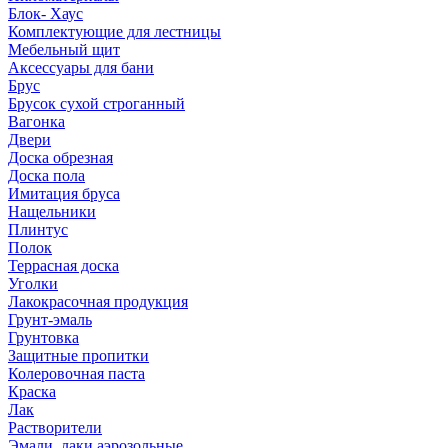
Блок- Хаус
Комплектующие для лестницы
Мебельный щит
Аксессуары для бани
Брус
Брусок сухой строганный
Вагонка
Двери
Доска обрезная
Доска пола
Имитация бруса
Нащельники
Плинтус
Полок
Террасная доска
Уголки
Лакокрасочная продукция
Грунт-эмаль
Грунтовка
Защитные пропитки
Колеровочная паста
Краска
Лак
Растворители
Эмали, лаки аэрозольные