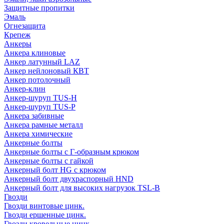
Защитные пропитки
Эмаль
Огнезащита
Крепеж
Анкеры
Анкера клиновые
Анкер латунный LAZ
Анкер нейлоновый КВТ
Анкер потолочный
Анкер-клин
Анкер-шуруп TUS-H
Анкер-шуруп TUS-P
Анкера забивные
Анкера рамные металл
Анкера химические
Анкерные болты
Анкерные болты с Г-образным крюком
Анкерные болты с гайкой
Анкерный болт HG с крюком
Анкерный болт двухраспорный HND
Анкерный болт для высоких нагрузок TSL-B
Гвозди
Гвозди винтовые цинк.
Гвозди ершенные цинк.
Гвозди кровельные цинк