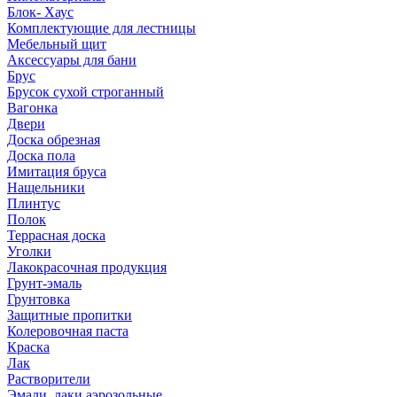
Блок- Хаус
Комплектующие для лестницы
Мебельный щит
Аксессуары для бани
Брус
Брусок сухой строганный
Вагонка
Двери
Доска обрезная
Доска пола
Имитация бруса
Нащельники
Плинтус
Полок
Террасная доска
Уголки
Лакокрасочная продукция
Грунт-эмаль
Грунтовка
Защитные пропитки
Колеровочная паста
Краска
Лак
Растворители
Эмали, лаки аэрозольные