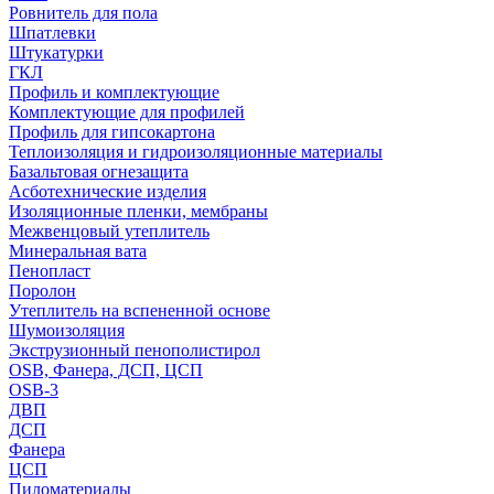
Ровнитель для пола
Шпатлевки
Штукатурки
ГКЛ
Профиль и комплектующие
Комплектующие для профилей
Профиль для гипсокартона
Теплоизоляция и гидроизоляционные материалы
Базальтовая огнезащита
Асботехнические изделия
Изоляционные пленки, мембраны
Межвенцовый утеплитель
Минеральная вата
Пенопласт
Поролон
Утеплитель на вспененной основе
Шумоизоляция
Экструзионный пенополистирол
OSB, Фанера, ДСП, ЦСП
OSB-3
ДВП
ДСП
Фанера
ЦСП
Пиломатериалы