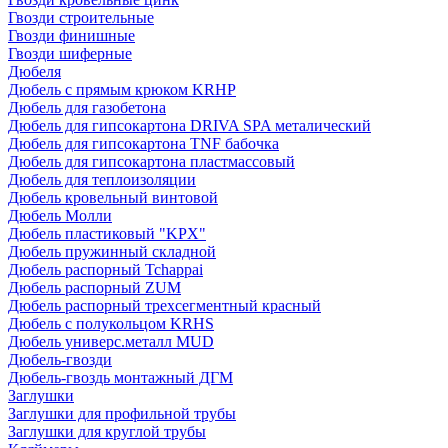
Гвозди строительные
Гвозди финишные
Гвозди шиферные
Дюбеля
Дюбель с прямым крюком KRHP
Дюбель для газобетона
Дюбель для гипсокартона DRIVA SPA металический
Дюбель для гипсокартона TNF бабочка
Дюбель для гипсокартона пластмассовый
Дюбель для теплоизоляции
Дюбель кровельный винтовой
Дюбель Молли
Дюбель пластиковый "KPX"
Дюбель пружинный складной
Дюбель распорный Tchappai
Дюбель распорный ZUM
Дюбель распорный трехсегментный красный
Дюбель с полукольцом KRHS
Дюбель универс.металл MUD
Дюбель-гвозди
Дюбель-гвоздь монтажный ДГМ
Заглушки
Заглушки для профильной трубы
Заглушки для круглой трубы