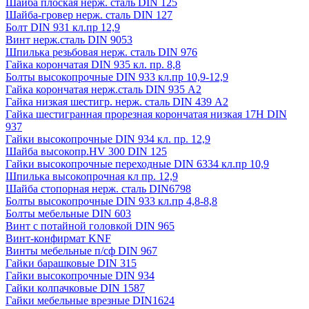
Шайба плоская нерж. сталь DIN 125
Шайба-гровер нерж. сталь DIN 127
Болт DIN 931 кл.пр 12,9
Винт нерж.сталь DIN 9053
Шпилька резьбовая нерж. сталь DIN 976
Гайка корончатая DIN 935 кл. пр. 8,8
Болты высокопрочные DIN 933 кл.пр 10,9-12,9
Гайка корончатая нерж.сталь DIN 935 А2
Гайка низкая шестигр. нерж. сталь DIN 439 А2
Гайка шестигранная прорезная корончатая низкая 17H DIN
937
Гайки высокопрочные DIN 934 кл. пр. 12,9
Шайба высокопр.HV 300 DIN 125
Гайки высокопрочные переходные DIN 6334 кл.пр 10,9
Шпилька высокопрочная кл пр. 12,9
Шайба стопорная нерж. сталь DIN6798
Болты высокопрочные DIN 933 кл.пр 4,8-8,8
Болты мебельные DIN 603
Винт с потайной головкой DIN 965
Винт-конфирмат KNF
Винты мебельные п/сф DIN 967
Гайки барашковые DIN 315
Гайки высокопрочные DIN 934
Гайки колпачковые DIN 1587
Гайки мебельные врезные DIN1624