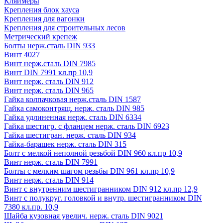
Кляймеры
Крепления блок хауса
Крепления для вагонки
Крепления для строительных лесов
Метрический крепеж
Болты нерж.сталь DIN 933
Винт 4027
Винт нерж.сталь DIN 7985
Винт DIN 7991 кл.пр 10,9
Винт нерж. сталь DIN 912
Винт нерж. сталь DIN 965
Гайка колпачковая нерж.сталь DIN 1587
Гайка самоконтрящ. нерж. сталь DIN 985
Гайка удлиненная нерж. сталь DIN 6334
Гайка шестигр. с фланцем нерж. сталь DIN 6923
Гайка шестигран. нерж. сталь DIN 934
Гайка-барашек нерж. сталь DIN 315
Болт с мелкой неполной резьбой DIN 960 кл.пр 10,9
Винт нерж. сталь DIN 7991
Болты с мелким шагом резьбы DIN 961 кл.пр 10,9
Винт нерж. сталь DIN 914
Винт с внутренним шестигранником DIN 912 кл.пр 12,9
Винт с полукруг. головкой и внутр. шестигранником DIN
7380 кл.пр. 10,9
Шайба кузовная увелич. нерж. сталь DIN 9021