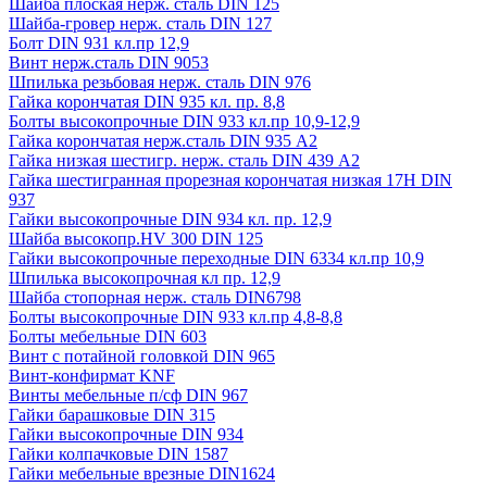
Шайба плоская нерж. сталь DIN 125
Шайба-гровер нерж. сталь DIN 127
Болт DIN 931 кл.пр 12,9
Винт нерж.сталь DIN 9053
Шпилька резьбовая нерж. сталь DIN 976
Гайка корончатая DIN 935 кл. пр. 8,8
Болты высокопрочные DIN 933 кл.пр 10,9-12,9
Гайка корончатая нерж.сталь DIN 935 А2
Гайка низкая шестигр. нерж. сталь DIN 439 А2
Гайка шестигранная прорезная корончатая низкая 17H DIN
937
Гайки высокопрочные DIN 934 кл. пр. 12,9
Шайба высокопр.HV 300 DIN 125
Гайки высокопрочные переходные DIN 6334 кл.пр 10,9
Шпилька высокопрочная кл пр. 12,9
Шайба стопорная нерж. сталь DIN6798
Болты высокопрочные DIN 933 кл.пр 4,8-8,8
Болты мебельные DIN 603
Винт с потайной головкой DIN 965
Винт-конфирмат KNF
Винты мебельные п/сф DIN 967
Гайки барашковые DIN 315
Гайки высокопрочные DIN 934
Гайки колпачковые DIN 1587
Гайки мебельные врезные DIN1624