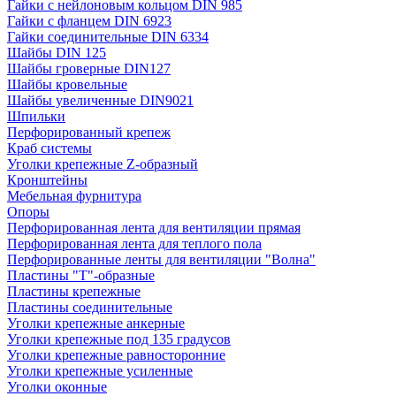
Гайки с нейлоновым кольцом DIN 985
Гайки с фланцем DIN 6923
Гайки соединительные DIN 6334
Шайбы DIN 125
Шайбы гроверные DIN127
Шайбы кровельные
Шайбы увеличенные DIN9021
Шпильки
Перфорированный крепеж
Краб системы
Уголки крепежные Z-образный
Кронштейны
Мебельная фурнитура
Опоры
Перфорированная лента для вентиляции прямая
Перфорированная лента для теплого пола
Перфорированные ленты для вентиляции "Волна"
Пластины "Т"-образные
Пластины крепежные
Пластины соединительные
Уголки крепежные анкерные
Уголки крепежные под 135 градусов
Уголки крепежные равносторонние
Уголки крепежные усиленные
Уголки оконные