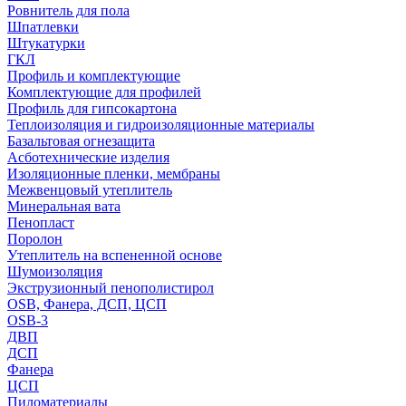
Ровнитель для пола
Шпатлевки
Штукатурки
ГКЛ
Профиль и комплектующие
Комплектующие для профилей
Профиль для гипсокартона
Теплоизоляция и гидроизоляционные материалы
Базальтовая огнезащита
Асботехнические изделия
Изоляционные пленки, мембраны
Межвенцовый утеплитель
Минеральная вата
Пенопласт
Поролон
Утеплитель на вспененной основе
Шумоизоляция
Экструзионный пенополистирол
OSB, Фанера, ДСП, ЦСП
OSB-3
ДВП
ДСП
Фанера
ЦСП
Пиломатериалы