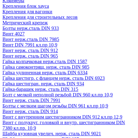
Кляймеры
Крепления блок хауса
Крепления для вагонки
Крепления для строительных лесов
Метрический крепеж
Болты нерж.сталь DIN 933
Винт 4027
Винт нерж.сталь DIN 7985
Винт DIN 7991 кл.пр 10,9
Винт нерж. сталь DIN 912
Винт нерж. сталь DIN 965
Гайка колпачковая нерж.сталь DIN 1587
Гайка самоконтрящ. нерж. сталь DIN 985
Гайка удлиненная нерж. сталь DIN 6334
Гайка шестигр. с фланцем нерж. сталь DIN 6923
Гайка шестигран. нерж. сталь DIN 934
Гайка-барашек нерж. сталь DIN 315
Болт с мелкой неполной резьбой DIN 960 кл.пр 10,9
Винт нерж. сталь DIN 7991
Болты с мелким шагом резьбы DIN 961 кл.пр 10,9
Винт нерж. сталь DIN 914
Винт с внутренним шестигранником DIN 912 кл.пр 12,9
Винт с полукруг. головкой и внутр. шестигранником DIN
7380 кл.пр. 10,9
Шайба кузовная увелич. нерж. сталь DIN 9021