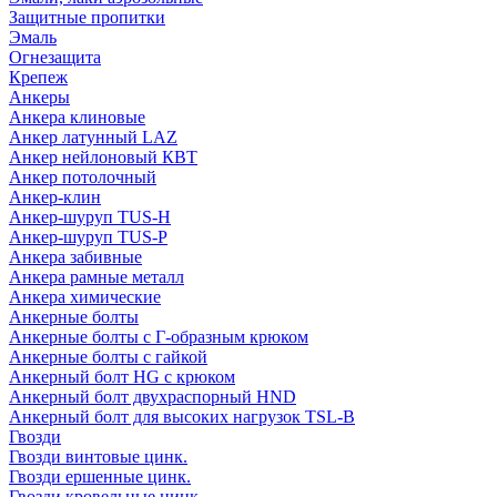
Защитные пропитки
Эмаль
Огнезащита
Крепеж
Анкеры
Анкера клиновые
Анкер латунный LAZ
Анкер нейлоновый КВТ
Анкер потолочный
Анкер-клин
Анкер-шуруп TUS-H
Анкер-шуруп TUS-P
Анкера забивные
Анкера рамные металл
Анкера химические
Анкерные болты
Анкерные болты с Г-образным крюком
Анкерные болты с гайкой
Анкерный болт HG с крюком
Анкерный болт двухраспорный HND
Анкерный болт для высоких нагрузок TSL-B
Гвозди
Гвозди винтовые цинк.
Гвозди ершенные цинк.
Гвозди кровельные цинк