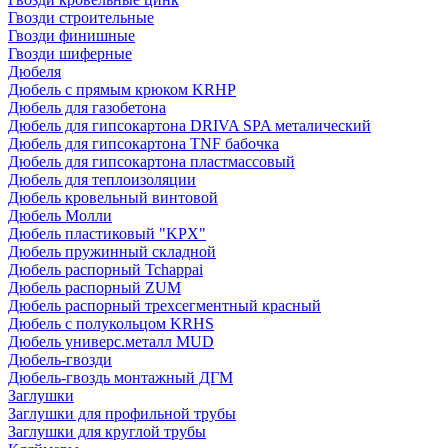
Гвозди строительные
Гвозди финишные
Гвозди шиферные
Дюбеля
Дюбель с прямым крюком KRHP
Дюбель для газобетона
Дюбель для гипсокартона DRIVA SPA металический
Дюбель для гипсокартона TNF бабочка
Дюбель для гипсокартона пластмассовый
Дюбель для теплоизоляции
Дюбель кровельный винтовой
Дюбель Молли
Дюбель пластиковый "KPX"
Дюбель пружинный складной
Дюбель распорный Tchappai
Дюбель распорный ZUM
Дюбель распорный трехсегментный красный
Дюбель с полукольцом KRHS
Дюбель универс.металл MUD
Дюбель-гвозди
Дюбель-гвоздь монтажный ДГМ
Заглушки
Заглушки для профильной трубы
Заглушки для круглой трубы