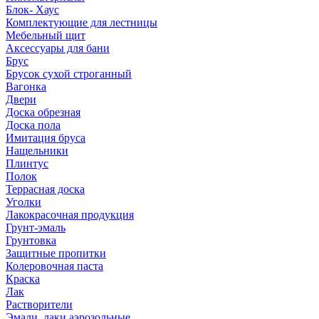
Блок- Хаус
Комплектующие для лестницы
Мебельный щит
Аксессуары для бани
Брус
Брусок сухой строганный
Вагонка
Двери
Доска обрезная
Доска пола
Имитация бруса
Нащельники
Плинтус
Полок
Террасная доска
Уголки
Лакокрасочная продукция
Грунт-эмаль
Грунтовка
Защитные пропитки
Колеровочная паста
Краска
Лак
Растворители
Эмали, лаки аэрозольные