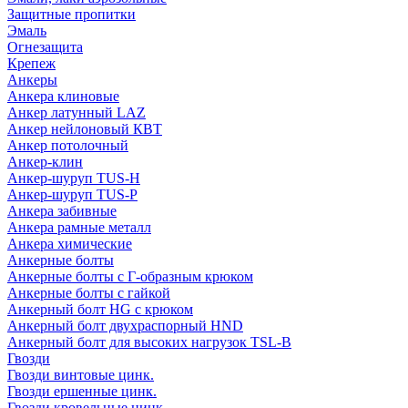
Защитные пропитки
Эмаль
Огнезащита
Крепеж
Анкеры
Анкера клиновые
Анкер латунный LAZ
Анкер нейлоновый КВТ
Анкер потолочный
Анкер-клин
Анкер-шуруп TUS-H
Анкер-шуруп TUS-P
Анкера забивные
Анкера рамные металл
Анкера химические
Анкерные болты
Анкерные болты с Г-образным крюком
Анкерные болты с гайкой
Анкерный болт HG с крюком
Анкерный болт двухраспорный HND
Анкерный болт для высоких нагрузок TSL-B
Гвозди
Гвозди винтовые цинк.
Гвозди ершенные цинк.
Гвозди кровельные цинк