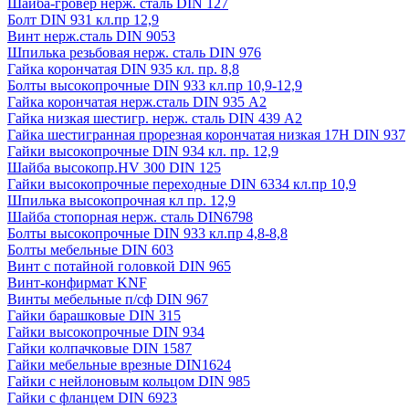
Шайба-гровер нерж. сталь DIN 127
Болт DIN 931 кл.пр 12,9
Винт нерж.сталь DIN 9053
Шпилька резьбовая нерж. сталь DIN 976
Гайка корончатая DIN 935 кл. пр. 8,8
Болты высокопрочные DIN 933 кл.пр 10,9-12,9
Гайка корончатая нерж.сталь DIN 935 А2
Гайка низкая шестигр. нерж. сталь DIN 439 А2
Гайка шестигранная прорезная корончатая низкая 17H DIN 937
Гайки высокопрочные DIN 934 кл. пр. 12,9
Шайба высокопр.HV 300 DIN 125
Гайки высокопрочные переходные DIN 6334 кл.пр 10,9
Шпилька высокопрочная кл пр. 12,9
Шайба стопорная нерж. сталь DIN6798
Болты высокопрочные DIN 933 кл.пр 4,8-8,8
Болты мебельные DIN 603
Винт с потайной головкой DIN 965
Винт-конфирмат KNF
Винты мебельные п/сф DIN 967
Гайки барашковые DIN 315
Гайки высокопрочные DIN 934
Гайки колпачковые DIN 1587
Гайки мебельные врезные DIN1624
Гайки с нейлоновым кольцом DIN 985
Гайки с фланцем DIN 6923