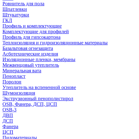
Ровнитель для пола
Шпатлевки
Штукатурки
ГКЛ
Профиль и комплектующие
Комплектующие для профилей
Профиль для гипсокартона
Теплоизоляция и гидроизоляционные материалы
Базальтовая огнезащита
Асботехнические изделия
Изоляционные пленки, мембраны
Межвенцовый утеплитель
Минеральная вата
Пенопласт
Поролон
Утеплитель на вспененной основе
Шумоизоляция
Экструзионный пенополистирол
OSB, Фанера, ДСП, ЦСП
OSB-3
ДВП
ДСП
Фанера
ЦСП
Пиломатериалы