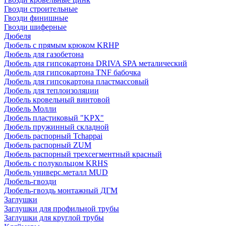
Гвозди строительные
Гвозди финишные
Гвозди шиферные
Дюбеля
Дюбель с прямым крюком KRHP
Дюбель для газобетона
Дюбель для гипсокартона DRIVA SPA металический
Дюбель для гипсокартона TNF бабочка
Дюбель для гипсокартона пластмассовый
Дюбель для теплоизоляции
Дюбель кровельный винтовой
Дюбель Молли
Дюбель пластиковый "KPX"
Дюбель пружинный складной
Дюбель распорный Tchappai
Дюбель распорный ZUM
Дюбель распорный трехсегментный красный
Дюбель с полукольцом KRHS
Дюбель универс.металл MUD
Дюбель-гвозди
Дюбель-гвоздь монтажный ДГМ
Заглушки
Заглушки для профильной трубы
Заглушки для круглой трубы