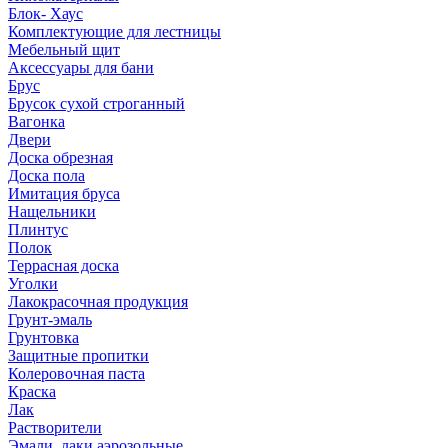
Блок- Хаус
Комплектующие для лестницы
Мебельный щит
Аксессуары для бани
Брус
Брусок сухой строганный
Вагонка
Двери
Доска обрезная
Доска пола
Имитация бруса
Нащельники
Плинтус
Полок
Террасная доска
Уголки
Лакокрасочная продукция
Грунт-эмаль
Грунтовка
Защитные пропитки
Колеровочная паста
Краска
Лак
Растворители
Эмали, лаки аэрозольные