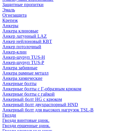
Защитные пропитки
Эмаль
Огнезащита
Крепеж
Анкеры
Анкера клиновые
Анкер латунный LAZ
Анкер нейлоновый КВТ
Анкер потолочный
Анкер-клин
Анкер-шуруп TUS-H
Анкер-шуруп TUS-P
Анкера забивные
Анкера рамные металл
Анкера химические
Анкерные болты
Анкерные болты с Г-образным крюком
Анкерные болты с гайкой
Анкерный болт HG с крюком
Анкерный болт двухраспорный HND
Анкерный болт для высоких нагрузок TSL-B
Гвозди
Гвозди винтовые цинк.
Гвозди ершенные цинк.
Гвозди кровельные цинк