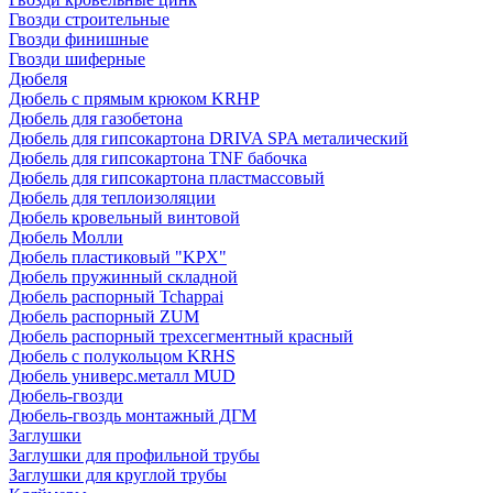
Гвозди строительные
Гвозди финишные
Гвозди шиферные
Дюбеля
Дюбель с прямым крюком KRHP
Дюбель для газобетона
Дюбель для гипсокартона DRIVA SPA металический
Дюбель для гипсокартона TNF бабочка
Дюбель для гипсокартона пластмассовый
Дюбель для теплоизоляции
Дюбель кровельный винтовой
Дюбель Молли
Дюбель пластиковый "KPX"
Дюбель пружинный складной
Дюбель распорный Tchappai
Дюбель распорный ZUM
Дюбель распорный трехсегментный красный
Дюбель с полукольцом KRHS
Дюбель универс.металл MUD
Дюбель-гвозди
Дюбель-гвоздь монтажный ДГМ
Заглушки
Заглушки для профильной трубы
Заглушки для круглой трубы