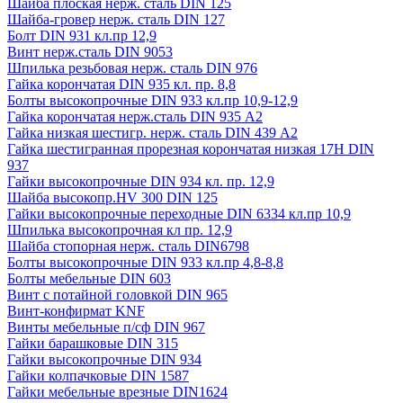
Шайба плоская нерж. сталь DIN 125
Шайба-гровер нерж. сталь DIN 127
Болт DIN 931 кл.пр 12,9
Винт нерж.сталь DIN 9053
Шпилька резьбовая нерж. сталь DIN 976
Гайка корончатая DIN 935 кл. пр. 8,8
Болты высокопрочные DIN 933 кл.пр 10,9-12,9
Гайка корончатая нерж.сталь DIN 935 А2
Гайка низкая шестигр. нерж. сталь DIN 439 А2
Гайка шестигранная прорезная корончатая низкая 17H DIN
937
Гайки высокопрочные DIN 934 кл. пр. 12,9
Шайба высокопр.HV 300 DIN 125
Гайки высокопрочные переходные DIN 6334 кл.пр 10,9
Шпилька высокопрочная кл пр. 12,9
Шайба стопорная нерж. сталь DIN6798
Болты высокопрочные DIN 933 кл.пр 4,8-8,8
Болты мебельные DIN 603
Винт с потайной головкой DIN 965
Винт-конфирмат KNF
Винты мебельные п/сф DIN 967
Гайки барашковые DIN 315
Гайки высокопрочные DIN 934
Гайки колпачковые DIN 1587
Гайки мебельные врезные DIN1624