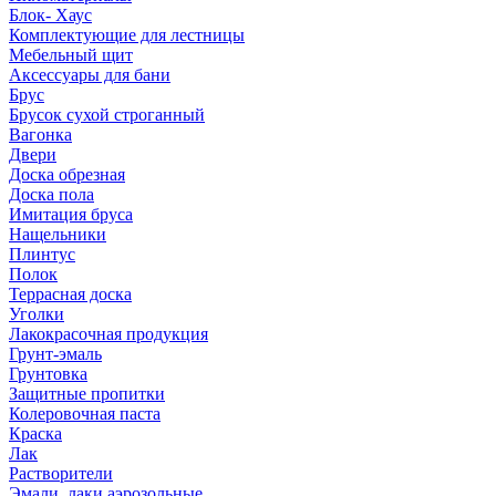
Блок- Хаус
Комплектующие для лестницы
Мебельный щит
Аксессуары для бани
Брус
Брусок сухой строганный
Вагонка
Двери
Доска обрезная
Доска пола
Имитация бруса
Нащельники
Плинтус
Полок
Террасная доска
Уголки
Лакокрасочная продукция
Грунт-эмаль
Грунтовка
Защитные пропитки
Колеровочная паста
Краска
Лак
Растворители
Эмали, лаки аэрозольные