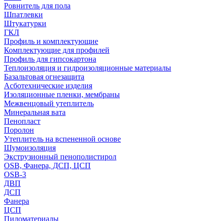
Ровнитель для пола
Шпатлевки
Штукатурки
ГКЛ
Профиль и комплектующие
Комплектующие для профилей
Профиль для гипсокартона
Теплоизоляция и гидроизоляционные материалы
Базальтовая огнезащита
Асботехнические изделия
Изоляционные пленки, мембраны
Межвенцовый утеплитель
Минеральная вата
Пенопласт
Поролон
Утеплитель на вспененной основе
Шумоизоляция
Экструзионный пенополистирол
OSB, Фанера, ДСП, ЦСП
OSB-3
ДВП
ДСП
Фанера
ЦСП
Пиломатериалы