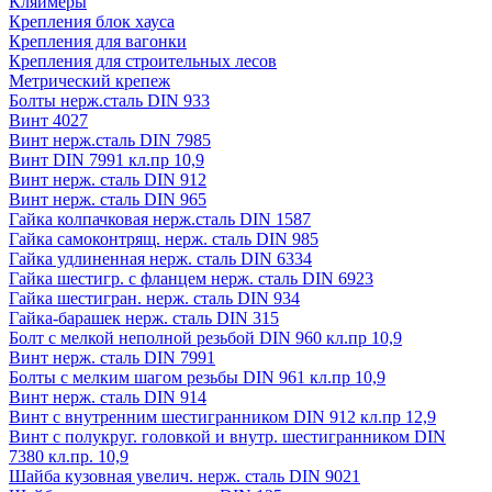
Кляймеры
Крепления блок хауса
Крепления для вагонки
Крепления для строительных лесов
Метрический крепеж
Болты нерж.сталь DIN 933
Винт 4027
Винт нерж.сталь DIN 7985
Винт DIN 7991 кл.пр 10,9
Винт нерж. сталь DIN 912
Винт нерж. сталь DIN 965
Гайка колпачковая нерж.сталь DIN 1587
Гайка самоконтрящ. нерж. сталь DIN 985
Гайка удлиненная нерж. сталь DIN 6334
Гайка шестигр. с фланцем нерж. сталь DIN 6923
Гайка шестигран. нерж. сталь DIN 934
Гайка-барашек нерж. сталь DIN 315
Болт с мелкой неполной резьбой DIN 960 кл.пр 10,9
Винт нерж. сталь DIN 7991
Болты с мелким шагом резьбы DIN 961 кл.пр 10,9
Винт нерж. сталь DIN 914
Винт с внутренним шестигранником DIN 912 кл.пр 12,9
Винт с полукруг. головкой и внутр. шестигранником DIN
7380 кл.пр. 10,9
Шайба кузовная увелич. нерж. сталь DIN 9021