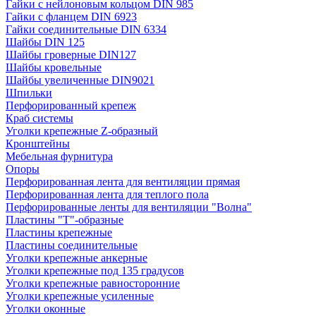
Гайки с нейлоновым кольцом DIN 985
Гайки с фланцем DIN 6923
Гайки соединительные DIN 6334
Шайбы DIN 125
Шайбы гроверные DIN127
Шайбы кровельные
Шайбы увеличенные DIN9021
Шпильки
Перфорированный крепеж
Краб системы
Уголки крепежные Z-образный
Кронштейны
Мебельная фурнитура
Опоры
Перфорированная лента для вентиляции прямая
Перфорированная лента для теплого пола
Перфорированные ленты для вентиляции "Волна"
Пластины "Т"-образные
Пластины крепежные
Пластины соединительные
Уголки крепежные анкерные
Уголки крепежные под 135 градусов
Уголки крепежные равносторонние
Уголки крепежные усиленные
Уголки оконные