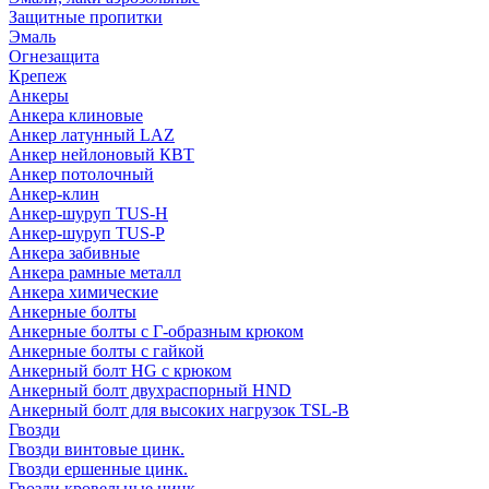
Защитные пропитки
Эмаль
Огнезащита
Крепеж
Анкеры
Анкера клиновые
Анкер латунный LAZ
Анкер нейлоновый КВТ
Анкер потолочный
Анкер-клин
Анкер-шуруп TUS-H
Анкер-шуруп TUS-P
Анкера забивные
Анкера рамные металл
Анкера химические
Анкерные болты
Анкерные болты с Г-образным крюком
Анкерные болты с гайкой
Анкерный болт HG с крюком
Анкерный болт двухраспорный HND
Анкерный болт для высоких нагрузок TSL-B
Гвозди
Гвозди винтовые цинк.
Гвозди ершенные цинк.
Гвозди кровельные цинк