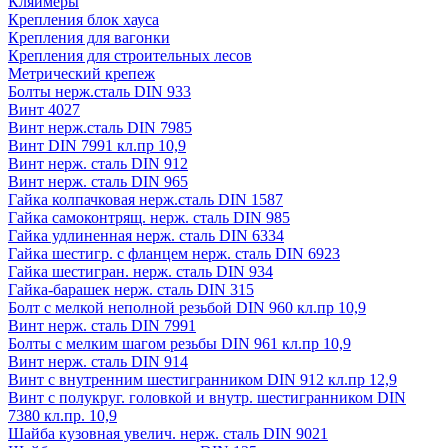
Кляймеры
Крепления блок хауса
Крепления для вагонки
Крепления для строительных лесов
Метрический крепеж
Болты нерж.сталь DIN 933
Винт 4027
Винт нерж.сталь DIN 7985
Винт DIN 7991 кл.пр 10,9
Винт нерж. сталь DIN 912
Винт нерж. сталь DIN 965
Гайка колпачковая нерж.сталь DIN 1587
Гайка самоконтрящ. нерж. сталь DIN 985
Гайка удлиненная нерж. сталь DIN 6334
Гайка шестигр. с фланцем нерж. сталь DIN 6923
Гайка шестигран. нерж. сталь DIN 934
Гайка-барашек нерж. сталь DIN 315
Болт с мелкой неполной резьбой DIN 960 кл.пр 10,9
Винт нерж. сталь DIN 7991
Болты с мелким шагом резьбы DIN 961 кл.пр 10,9
Винт нерж. сталь DIN 914
Винт с внутренним шестигранником DIN 912 кл.пр 12,9
Винт с полукруг. головкой и внутр. шестигранником DIN
7380 кл.пр. 10,9
Шайба кузовная увелич. нерж. сталь DIN 9021