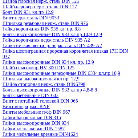
Шайба плоская нерж. сталь DIN 125
Шайба-гровер нерж. сталь DIN 127
Болт DIN 931 кл.пр 12,9
Винт нерж.сталь DIN 9053
Шпилька резьбовая нерж. сталь DIN 976
Гайка корончатая DIN 935 кл. пр. 8,8
Болты высокопрочные DIN 933 кл.пр 10,9-12,9
Гайка корончатая нерж.сталь DIN 935 А2
Гайка низкая шестигр. нерж. сталь DIN 439 А2
Гайка шестигранная прорезная корончатая низкая 17H DIN
937
Гайки высокопрочные DIN 934 кл. пр. 12,9
Шайба высокопр.HV 300 DIN 125
Гайки высокопрочные переходные DIN 6334 кл.пр 10,9
Шпилька высокопрочная кл пр. 12,9
Шайба стопорная нерж. сталь DIN6798
Болты высокопрочные DIN 933 кл.пр 4,8-8,8
Болты мебельные DIN 603
Винт с потайной головкой DIN 965
Винт-конфирмат KNF
Винты мебельные п/сф DIN 967
Гайки барашковые DIN 315
Гайки высокопрочные DIN 934
Гайки колпачковые DIN 1587
Гайки мебельные врезные DIN1624