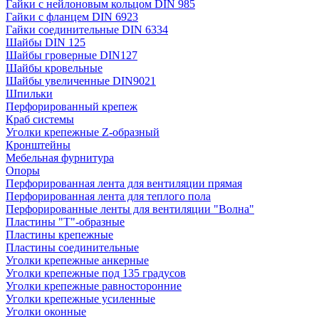
Гайки с нейлоновым кольцом DIN 985
Гайки с фланцем DIN 6923
Гайки соединительные DIN 6334
Шайбы DIN 125
Шайбы гроверные DIN127
Шайбы кровельные
Шайбы увеличенные DIN9021
Шпильки
Перфорированный крепеж
Краб системы
Уголки крепежные Z-образный
Кронштейны
Мебельная фурнитура
Опоры
Перфорированная лента для вентиляции прямая
Перфорированная лента для теплого пола
Перфорированные ленты для вентиляции "Волна"
Пластины "Т"-образные
Пластины крепежные
Пластины соединительные
Уголки крепежные анкерные
Уголки крепежные под 135 градусов
Уголки крепежные равносторонние
Уголки крепежные усиленные
Уголки оконные