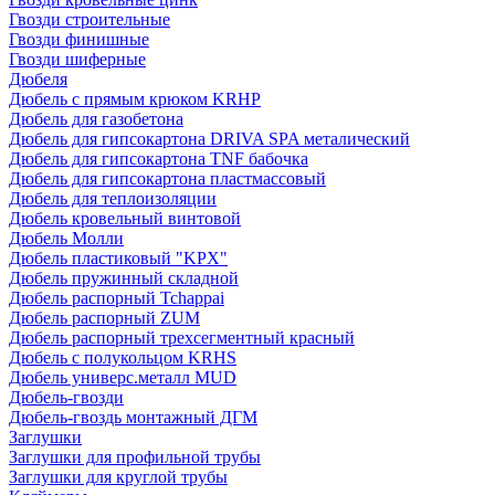
Гвозди строительные
Гвозди финишные
Гвозди шиферные
Дюбеля
Дюбель с прямым крюком KRHP
Дюбель для газобетона
Дюбель для гипсокартона DRIVA SPA металический
Дюбель для гипсокартона TNF бабочка
Дюбель для гипсокартона пластмассовый
Дюбель для теплоизоляции
Дюбель кровельный винтовой
Дюбель Молли
Дюбель пластиковый "KPX"
Дюбель пружинный складной
Дюбель распорный Tchappai
Дюбель распорный ZUM
Дюбель распорный трехсегментный красный
Дюбель с полукольцом KRHS
Дюбель универс.металл MUD
Дюбель-гвозди
Дюбель-гвоздь монтажный ДГМ
Заглушки
Заглушки для профильной трубы
Заглушки для круглой трубы