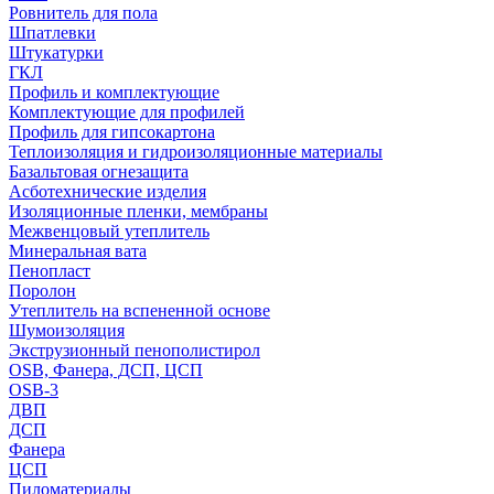
Ровнитель для пола
Шпатлевки
Штукатурки
ГКЛ
Профиль и комплектующие
Комплектующие для профилей
Профиль для гипсокартона
Теплоизоляция и гидроизоляционные материалы
Базальтовая огнезащита
Асботехнические изделия
Изоляционные пленки, мембраны
Межвенцовый утеплитель
Минеральная вата
Пенопласт
Поролон
Утеплитель на вспененной основе
Шумоизоляция
Экструзионный пенополистирол
OSB, Фанера, ДСП, ЦСП
OSB-3
ДВП
ДСП
Фанера
ЦСП
Пиломатериалы