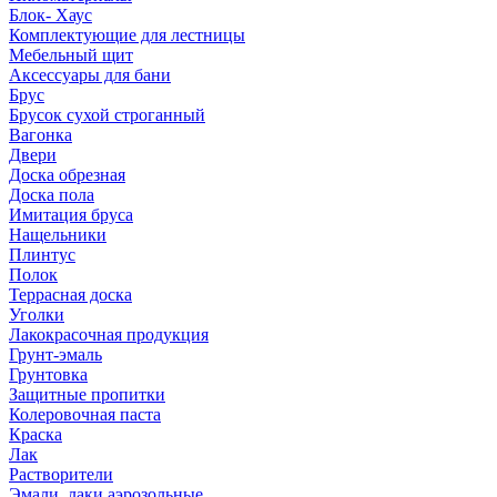
Блок- Хаус
Комплектующие для лестницы
Мебельный щит
Аксессуары для бани
Брус
Брусок сухой строганный
Вагонка
Двери
Доска обрезная
Доска пола
Имитация бруса
Нащельники
Плинтус
Полок
Террасная доска
Уголки
Лакокрасочная продукция
Грунт-эмаль
Грунтовка
Защитные пропитки
Колеровочная паста
Краска
Лак
Растворители
Эмали, лаки аэрозольные