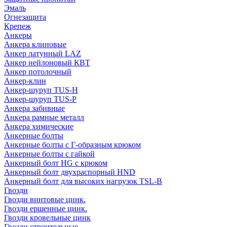
Эмаль
Огнезащита
Крепеж
Анкеры
Анкера клиновые
Анкер латунный LAZ
Анкер нейлоновый КВТ
Анкер потолочный
Анкер-клин
Анкер-шуруп TUS-H
Анкер-шуруп TUS-P
Анкера забивные
Анкера рамные металл
Анкера химические
Анкерные болты
Анкерные болты с Г-образным крюком
Анкерные болты с гайкой
Анкерный болт HG с крюком
Анкерный болт двухраспорный HND
Анкерный болт для высоких нагрузок TSL-B
Гвозди
Гвозди винтовые цинк.
Гвозди ершенные цинк.
Гвозди кровельные цинк
Гвозди строительные