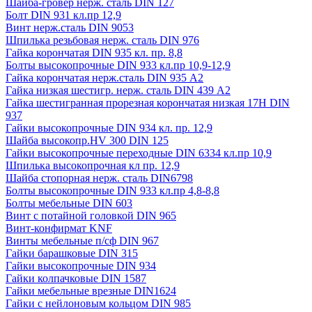
Шайба-гровер нерж. сталь DIN 127
Болт DIN 931 кл.пр 12,9
Винт нерж.сталь DIN 9053
Шпилька резьбовая нерж. сталь DIN 976
Гайка корончатая DIN 935 кл. пр. 8,8
Болты высокопрочные DIN 933 кл.пр 10,9-12,9
Гайка корончатая нерж.сталь DIN 935 А2
Гайка низкая шестигр. нерж. сталь DIN 439 А2
Гайка шестигранная прорезная корончатая низкая 17H DIN
937
Гайки высокопрочные DIN 934 кл. пр. 12,9
Шайба высокопр.HV 300 DIN 125
Гайки высокопрочные переходные DIN 6334 кл.пр 10,9
Шпилька высокопрочная кл пр. 12,9
Шайба стопорная нерж. сталь DIN6798
Болты высокопрочные DIN 933 кл.пр 4,8-8,8
Болты мебельные DIN 603
Винт с потайной головкой DIN 965
Винт-конфирмат KNF
Винты мебельные п/сф DIN 967
Гайки барашковые DIN 315
Гайки высокопрочные DIN 934
Гайки колпачковые DIN 1587
Гайки мебельные врезные DIN1624
Гайки с нейлоновым кольцом DIN 985