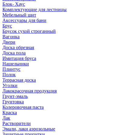
Блок- Хаус
Комплектующие для лестницы
Мебельный щит
Аксессуары для бани
Брус
Брусок сухой строганный
Вагонка
Двери
Доска обрезная
Доска пола
Имитация бруса
Нащельники
Плинтус
Полок
Террасная доска
Уголки
Лакокрасочная продукция
Грунт-эмаль
Грунтовка
Колеровочная паста
Краска
Лак
Растворители
Эмали, лаки аэрозольные
Защитные пропитки