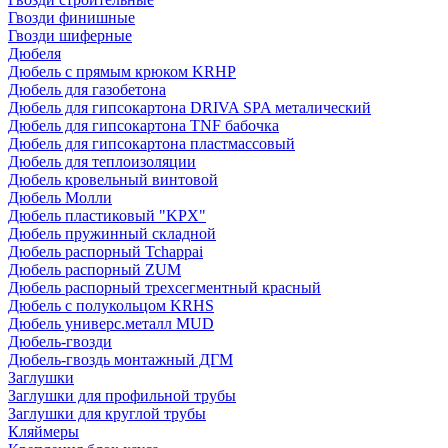
Гвозди финишные
Гвозди шиферные
Дюбеля
Дюбель с прямым крюком KRHP
Дюбель для газобетона
Дюбель для гипсокартона DRIVA SPA металический
Дюбель для гипсокартона TNF бабочка
Дюбель для гипсокартона пластмассовый
Дюбель для теплоизоляции
Дюбель кровельный винтовой
Дюбель Молли
Дюбель пластиковый "KPX"
Дюбель пружинный складной
Дюбель распорный Tchappai
Дюбель распорный ZUM
Дюбель распорный трехсегментный красный
Дюбель с полукольцом KRHS
Дюбель универс.металл MUD
Дюбель-гвозди
Дюбель-гвоздь монтажный ДГМ
Заглушки
Заглушки для профильной трубы
Заглушки для круглой трубы
Кляймеры