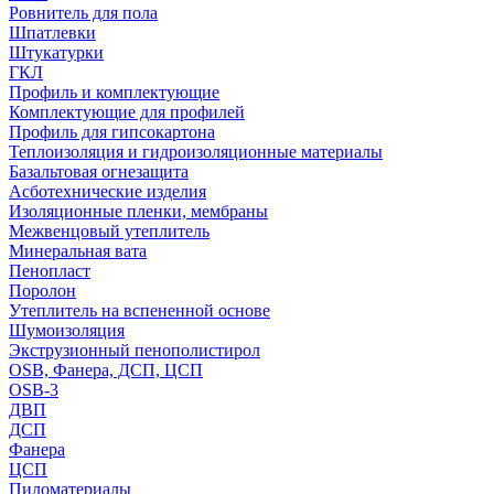
Ровнитель для пола
Шпатлевки
Штукатурки
ГКЛ
Профиль и комплектующие
Комплектующие для профилей
Профиль для гипсокартона
Теплоизоляция и гидроизоляционные материалы
Базальтовая огнезащита
Асботехнические изделия
Изоляционные пленки, мембраны
Межвенцовый утеплитель
Минеральная вата
Пенопласт
Поролон
Утеплитель на вспененной основе
Шумоизоляция
Экструзионный пенополистирол
OSB, Фанера, ДСП, ЦСП
OSB-3
ДВП
ДСП
Фанера
ЦСП
Пиломатериалы