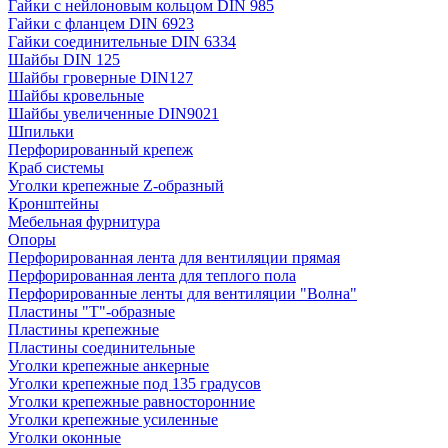
Гайки с нейлоновым кольцом DIN 985
Гайки с фланцем DIN 6923
Гайки соединительные DIN 6334
Шайбы DIN 125
Шайбы гроверные DIN127
Шайбы кровельные
Шайбы увеличенные DIN9021
Шпильки
Перфорированный крепеж
Краб системы
Уголки крепежные Z-образный
Кронштейны
Мебельная фурнитура
Опоры
Перфорированная лента для вентиляции прямая
Перфорированная лента для теплого пола
Перфорированные ленты для вентиляции "Волна"
Пластины "Т"-образные
Пластины крепежные
Пластины соединительные
Уголки крепежные анкерные
Уголки крепежные под 135 градусов
Уголки крепежные равносторонние
Уголки крепежные усиленные
Уголки оконные