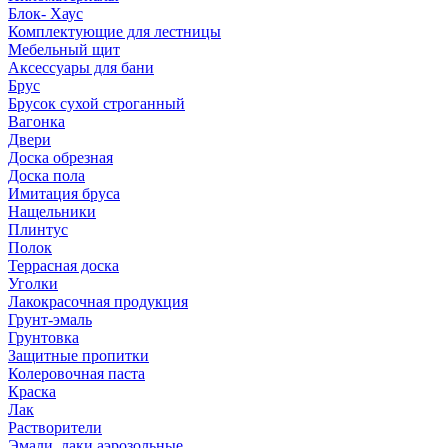
Блок- Хаус
Комплектующие для лестницы
Мебельный щит
Аксессуары для бани
Брус
Брусок сухой строганный
Вагонка
Двери
Доска обрезная
Доска пола
Имитация бруса
Нащельники
Плинтус
Полок
Террасная доска
Уголки
Лакокрасочная продукция
Грунт-эмаль
Грунтовка
Защитные пропитки
Колеровочная паста
Краска
Лак
Растворители
Эмали, лаки аэрозольные