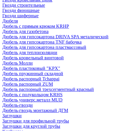
Гвозди строительные
Гвозди финишные
Гвозди шиферные
Дюбеля
Дюбель с прямым крюком KRHP
Дюбель для газобетона
Дюбель для гипсокартона DRIVA SPA металический
Дюбель для гипсокартона TNF бабочка
Дюбель для гипсокартона пластмассовый
Дюбель для теплоизоляции
Дюбель кровельный винтовой
Дюбель Молли
Дюбель пластиковый "KPX"
Дюбель пружинный складной
Дюбель распорный Tchappai
Дюбель распорный ZUM
Дюбель распорный трехсегментный красный
Дюбель с полукольцом KRHS
Дюбель универс.металл MUD
Дюбель-гвозди
Дюбель-гвоздь монтажный ДГМ
Заглушки
Заглушки для профильной трубы
Заглушки для круглой трубы