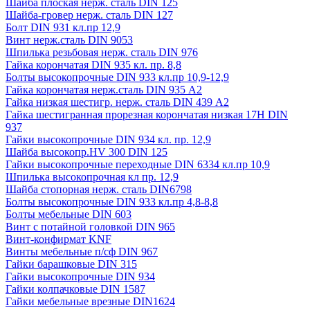
Шайба плоская нерж. сталь DIN 125
Шайба-гровер нерж. сталь DIN 127
Болт DIN 931 кл.пр 12,9
Винт нерж.сталь DIN 9053
Шпилька резьбовая нерж. сталь DIN 976
Гайка корончатая DIN 935 кл. пр. 8,8
Болты высокопрочные DIN 933 кл.пр 10,9-12,9
Гайка корончатая нерж.сталь DIN 935 А2
Гайка низкая шестигр. нерж. сталь DIN 439 А2
Гайка шестигранная прорезная корончатая низкая 17H DIN
937
Гайки высокопрочные DIN 934 кл. пр. 12,9
Шайба высокопр.HV 300 DIN 125
Гайки высокопрочные переходные DIN 6334 кл.пр 10,9
Шпилька высокопрочная кл пр. 12,9
Шайба стопорная нерж. сталь DIN6798
Болты высокопрочные DIN 933 кл.пр 4,8-8,8
Болты мебельные DIN 603
Винт с потайной головкой DIN 965
Винт-конфирмат KNF
Винты мебельные п/сф DIN 967
Гайки барашковые DIN 315
Гайки высокопрочные DIN 934
Гайки колпачковые DIN 1587
Гайки мебельные врезные DIN1624