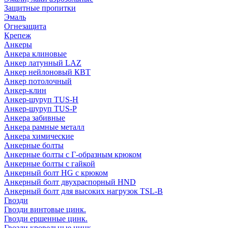
Защитные пропитки
Эмаль
Огнезащита
Крепеж
Анкеры
Анкера клиновые
Анкер латунный LAZ
Анкер нейлоновый КВТ
Анкер потолочный
Анкер-клин
Анкер-шуруп TUS-H
Анкер-шуруп TUS-P
Анкера забивные
Анкера рамные металл
Анкера химические
Анкерные болты
Анкерные болты с Г-образным крюком
Анкерные болты с гайкой
Анкерный болт HG с крюком
Анкерный болт двухраспорный HND
Анкерный болт для высоких нагрузок TSL-B
Гвозди
Гвозди винтовые цинк.
Гвозди ершенные цинк.
Гвозди кровельные цинк