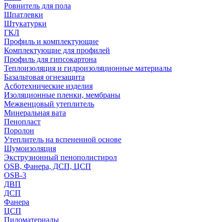
Ровнитель для пола
Шпатлевки
Штукатурки
ГКЛ
Профиль и комплектующие
Комплектующие для профилей
Профиль для гипсокартона
Теплоизоляция и гидроизоляционные материалы
Базальтовая огнезащита
Асботехнические изделия
Изоляционные пленки, мембраны
Межвенцовый утеплитель
Минеральная вата
Пенопласт
Поролон
Утеплитель на вспененной основе
Шумоизоляция
Экструзионный пенополистирол
OSB, Фанера, ДСП, ЦСП
OSB-3
ДВП
ДСП
Фанера
ЦСП
Пиломатериалы