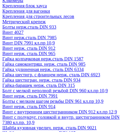
Кляймеры
Крепления блок хауса
Крепления для вагонки
Крепления для строительных лесов
Метрический крепеж
Болты нерж.сталь DIN 933
Винт 4027
Винт нерж.сталь DIN 7985
Винт DIN 7991 кл.пр 10,9
Винт нерж. сталь DIN 912
Винт нерж. сталь DIN 965
Гайка колпачковая нерж.сталь DIN 1587
Гайка самоконтрящ. нерж. сталь DIN 985
Гайка удлиненная нерж. сталь DIN 6334
Гайка шестигр. с фланцем нерж. сталь DIN 6923
Гайка шестигран. нерж. сталь DIN 934
Гайка-барашек нерж. сталь DIN 315
Болт с мелкой неполной резьбой DIN 960 кл.пр 10,9
Винт нерж. сталь DIN 7991
Болты с мелким шагом резьбы DIN 961 кл.пр 10,9
Винт нерж. сталь DIN 914
Винт с внутренним шестигранником DIN 912 кл.пр 12,9
Винт с полукруг. головкой и внутр. шестигранником DIN
7380 кл.пр. 10,9
Шайба кузовная увелич. нерж. сталь DIN 9021