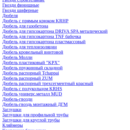
Гвозди финишные
Гвозди шиферные
Дюбеля
Дюбель с прямым крюком KRHP
Дюбель для газобетона
Дюбель для гипсокартона DRIVA SPA металический
Дюбель для гипсокартона TNF бабочка
Дюбель для гипсокартона пластмассовый
Дюбель для теплоизоляции
Дюбель кровельный винтовой
Дюбель Молли
Дюбель пластиковый "KPX"
Дюбель пружинный складной
Дюбель распорный Tchappai
Дюбель распорный ZUM
Дюбель распорный трехсегментный красный
Дюбель с полукольцом KRHS
Дюбель универс.металл MUD
Дюбель-гвозди
Дюбель-гвоздь монтажный ДГМ
Заглушки
Заглушки для профильной трубы
Заглушки для круглой трубы
Кляймеры