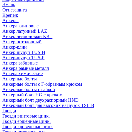
Эмаль
Огнезащита
Крепеж
Анкеры
Анкера клиновые
Анкер латунный LAZ
Анкер нейлоновый КВТ
Анкер потолочный
Анкер-клин
Анкер-шуруп TUS-H
Анкер-шуруп TUS-P
Анкера забивные
Анкера рамные металл
Анкера химические
Анкерные болты
Анкерные болты с Г-образным крюком
Анкерные болты с гайкой
Анкерный болт HG с крюком
Анкерный болт двухраспорный HND
Анкерный болт для высоких нагрузок TSL-B
Гвозди
Гвозди винтовые цинк.
Гвозди ершенные цинк.
Гвозди кровельные цинк
Гвозди строительные