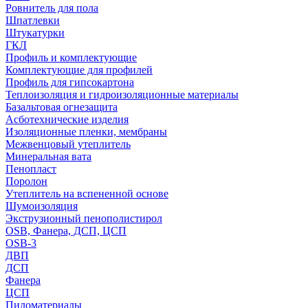
Ровнитель для пола
Шпатлевки
Штукатурки
ГКЛ
Профиль и комплектующие
Комплектующие для профилей
Профиль для гипсокартона
Теплоизоляция и гидроизоляционные материалы
Базальтовая огнезащита
Асботехнические изделия
Изоляционные пленки, мембраны
Межвенцовый утеплитель
Минеральная вата
Пенопласт
Поролон
Утеплитель на вспененной основе
Шумоизоляция
Экструзионный пенополистирол
OSB, Фанера, ДСП, ЦСП
OSB-3
ДВП
ДСП
Фанера
ЦСП
Пиломатериалы