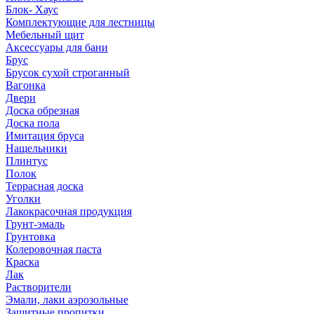
Блок- Хаус
Комплектующие для лестницы
Мебельный щит
Аксессуары для бани
Брус
Брусок сухой строганный
Вагонка
Двери
Доска обрезная
Доска пола
Имитация бруса
Нащельники
Плинтус
Полок
Террасная доска
Уголки
Лакокрасочная продукция
Грунт-эмаль
Грунтовка
Колеровочная паста
Краска
Лак
Растворители
Эмали, лаки аэрозольные
Защитные пропитки