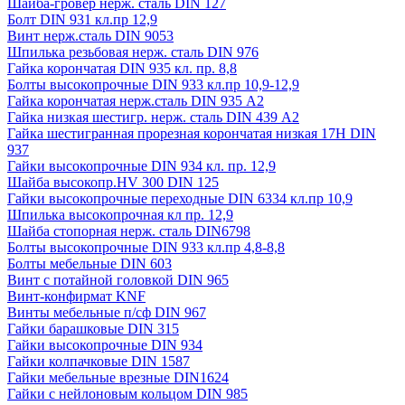
Шайба-гровер нерж. сталь DIN 127
Болт DIN 931 кл.пр 12,9
Винт нерж.сталь DIN 9053
Шпилька резьбовая нерж. сталь DIN 976
Гайка корончатая DIN 935 кл. пр. 8,8
Болты высокопрочные DIN 933 кл.пр 10,9-12,9
Гайка корончатая нерж.сталь DIN 935 А2
Гайка низкая шестигр. нерж. сталь DIN 439 А2
Гайка шестигранная прорезная корончатая низкая 17H DIN
937
Гайки высокопрочные DIN 934 кл. пр. 12,9
Шайба высокопр.HV 300 DIN 125
Гайки высокопрочные переходные DIN 6334 кл.пр 10,9
Шпилька высокопрочная кл пр. 12,9
Шайба стопорная нерж. сталь DIN6798
Болты высокопрочные DIN 933 кл.пр 4,8-8,8
Болты мебельные DIN 603
Винт с потайной головкой DIN 965
Винт-конфирмат KNF
Винты мебельные п/сф DIN 967
Гайки барашковые DIN 315
Гайки высокопрочные DIN 934
Гайки колпачковые DIN 1587
Гайки мебельные врезные DIN1624
Гайки с нейлоновым кольцом DIN 985